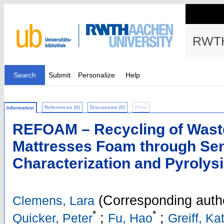
RWTH
Search
Submit
Personalize
Help
References (0)
Discussion (0)
Files
Information
REFOAM – Recycling of Wast
Mattresses Foam through Se
Characterization and Pyrolys
(Corresponding auth
Clemens, Lara
*
*
;
;
Quicker, Peter
Fu, Hao
Greiff, Ka