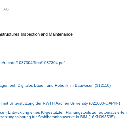
PI AG
frastructures Inspection and Maintenance
.de/record/1037304/files/1037304.pdf
anagement, Digitales Bauen und Robotik im Bauwesen (312110)
n mit Unterstützung der RWTH Aachen University (021000-OAPKF)
 - Entwicklung eines Kl-gestützten Planungstools zur automatisierten
ndsetzungsplanung für Stahlbetonbauwerke in BIM (16KN093535)