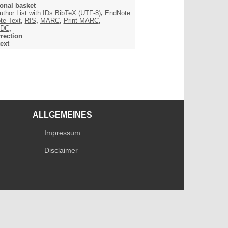
onal basket
uthor List with IDs
BibTeX (UTF-8)
,
EndNote
te Text
,
RIS
,
MARC
,
Print MARC
,
DC
,
rection
ext
ALLGEMEINES
Impressum
Disclaimer