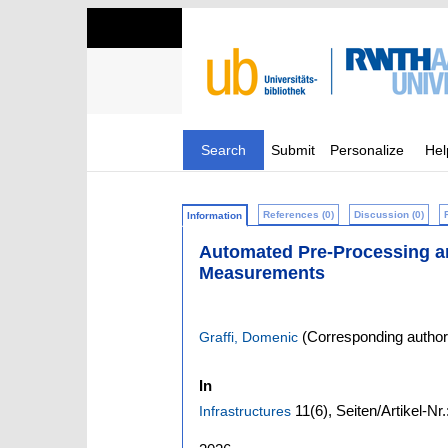
Search
Submit
Personalize
Hel
References (0)
Discussion (0)
Information
Automated Pre-Processing an
Measurements
(Corresponding author
Graffi, Domenic
In
11
(6)
,
Seiten/Artikel-Nr
Infrastructures