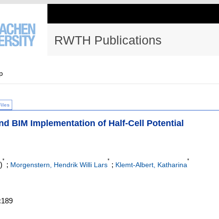
RWTH Publications
p
Files
d BIM Implementation of Half-Cell Potential
*
*
*
)
;
;
Morgenstern, Hendrik Willi Lars
Klemt-Albert, Katharina
.:189