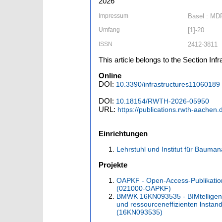
2026
Impressum
Basel : MD
Umfang
[1]-20
ISSN
2412-3811
This article belongs to the Section In
Online
DOI:
10.3390/infrastructures11060189
DOI:
10.18154/RWTH-2026-05950
URL:
https://publications.rwth-aachen
Einrichtungen
Lehrstuhl und Institut für Baum
Projekte
OAPKF - Open-Access-Publikatio
(021000-OAPKF)
BMWK 16KN093535 - BIMtelligence
und ressourceneffizienten lnsta
(16KN093535)