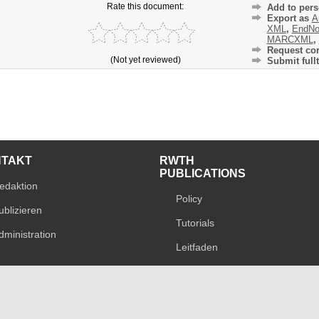
Rate this document:
Add to pers
Export as
A
XML
,
EndNo
MARCXML
,
Request cor
(Not yet reviewed)
Submit fullt
NTAKT
RWTH
PUBLICATIONS
edaktion
Policy
ublizieren
Tutorials
dministration
Leitfaden