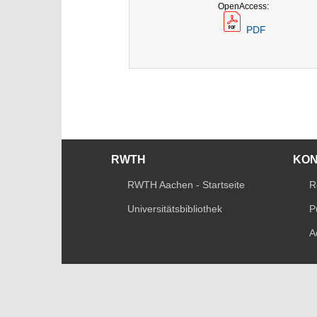
OpenAccess:
PDF
RWTH
KO
RWTH Aachen - Startseite
R
Universitätsbibliothek
P
A