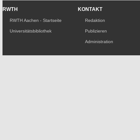
RWTH
KONTAKT
RWTH Aachen - Startseite
Redaktion
Universitätsbibliothek
Publizieren
Administration