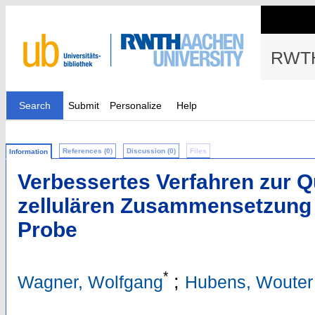
RWTH
Search
Submit
Personalize
Help
References (0)
Discussion (0)
Files
Information
Verbessertes Verfahren zur Qu
zellulären Zusammensetzung 
Probe
*
;
Wagner, Wolfgang
Hubens, Wouter