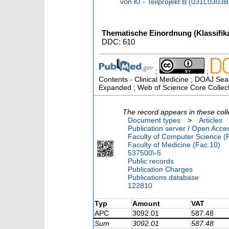
von KI - Teilprojekt B (031L0303
Thematische Einordnung (Klassifika
DDC: 610
;
;
Contents - Clinical Medicine ; DOAJ Seal
Expanded ; Web of Science Core Collec
The record appears in these coll
Document types
>
Articles
Publication server / Open Acce
Faculty of Computer Science (
Faculty of Medicine (Fac.10)
537500\-5
Public records
Publication Charges
Publications database
122810
Typ
Amount
VAT
APC
3092.01
587.48
Sum
3092.01
587.48