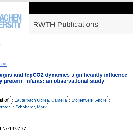
RWTH Publications
p
Files
l signs and tcpCO2 dynamics significantly influence
 preterm infants: an observational study
*
*
*
thor)
;
;
;
Lauterbach Oprea, Camelia
Stollenwerk, André
*
*
;
orsten
Schoberer, Mark
el-Nr.:1878177