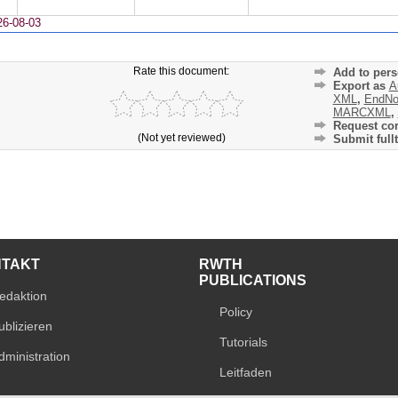
26-08-03
Rate this document:
Add to pers
Export as
A
XML
,
EndNo
MARCXML
,
Request cor
(Not yet reviewed)
Submit fullt
NTAKT
RWTH
PUBLICATIONS
edaktion
Policy
ublizieren
Tutorials
dministration
Leitfaden