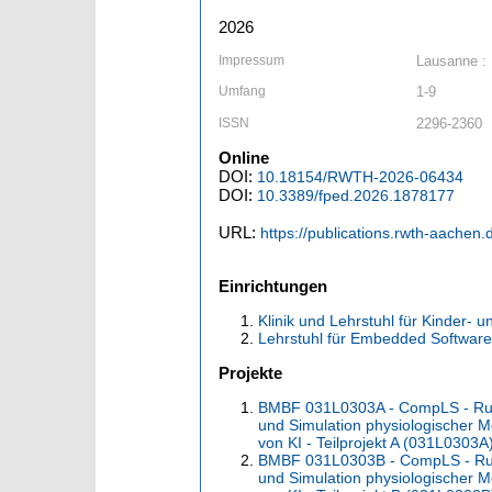
2026
Impressum
Lausanne : 
Umfang
1-9
ISSN
2296-2360
Online
DOI:
10.18154/RWTH-2026-06434
DOI:
10.3389/fped.2026.1878177
URL:
https://publications.rwth-aachen
Einrichtungen
Klinik und Lehrstuhl für Kinder-
Lehrstuhl für Embedded Software 
Projekte
BMBF 031L0303A - CompLS - Rund
und Simulation physiologischer 
von KI - Teilprojekt A (031L0303
BMBF 031L0303B - CompLS - Rund
und Simulation physiologischer 