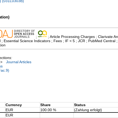
B) (031L0303B)
tion)
;
; Article Processing Charges ; Clarivate An
 ; Essential Science Indicators ; Fees ; IF < 5 ; JCR ; PubMed Central
tion
ections:
>
Journal Articles
ss
Fac.9)
Currency
Share
Status
EUR
100.00 %
(Zahlung erfolgt)
EUR