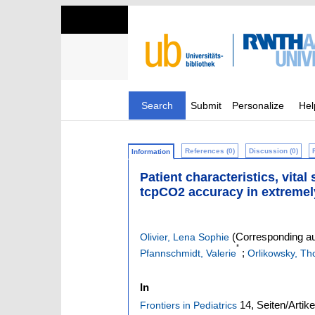
Search
Submit
Personalize
Hel
References (0)
Discussion (0)
Information
Patient characteristics, vita
tcpCO2 accuracy in extremely
(Corresponding au
Olivier, Lena Sophie
*
;
Pfannschmidt, Valerie
Orlikowsky, Th
In
14,
Seiten/Artik
Frontiers in Pediatrics