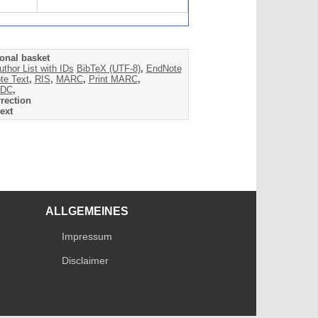
onal basket
uthor List with IDs
BibTeX (UTF-8)
,
EndNote
te Text
,
RIS
,
MARC
,
Print MARC
,
DC
,
rection
ext
ALLGEMEINES
Impressum
Disclaimer