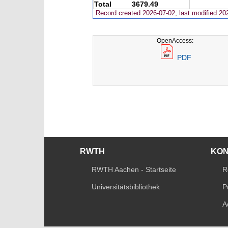
Total
3679.49
Record created 2026-07-02, last modified 20
OpenAccess:
PDF
RWTH
KO
RWTH Aachen - Startseite
R
Universitätsbibliothek
P
A