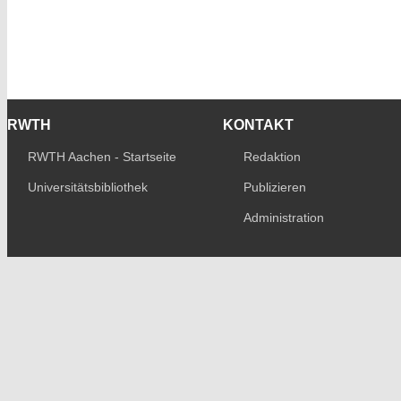
RWTH
KONTAKT
RWTH Aachen - Startseite
Redaktion
Universitätsbibliothek
Publizieren
Administration