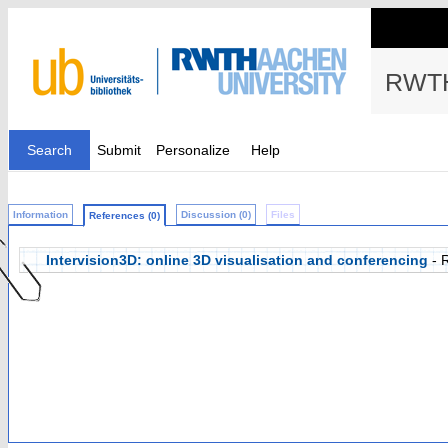
RWTH
Search
Submit
Personalize
Help
Information
Discussion (0)
Files
References (0)
Intervision3D: online 3D visualisation and conferencing
- 