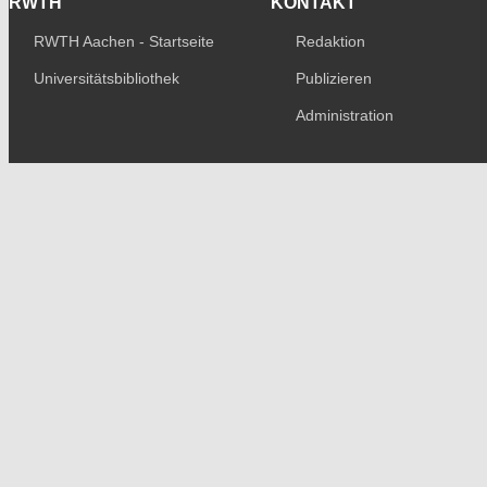
RWTH
KONTAKT
RWTH Aachen - Startseite
Redaktion
Universitätsbibliothek
Publizieren
Administration