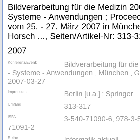
Bildverarbeitung für die Medizin 20
Systeme - Anwendungen ; Procee
vom 25. - 27. März 2007 in Münche
Horsch ..., Seiten/Artikel-Nr: 313-
2007
Konferenz/Event:
Bildverarbeitung für di
- Systeme - Anwendungen , München , G
2007-03-27
Impressum
Berlin [u.a.] : Springer
Umfang
313-317
ISBN
3-540-71090-6, 978-3-
71091-2
Reihe
Informatik aktuell