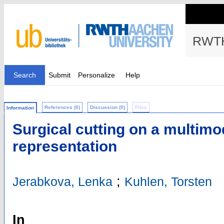
RWTH
Search
Submit
Personalize
Help
References (0)
Discussion (0)
Files
Information
Surgical cutting on a multimo
representation
;
Jerabkova, Lenka
Kuhlen, Torsten
In