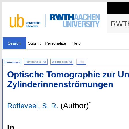
RWTH
Search
Submit
Personalize
Help
References (0)
Discussion (0)
Files
Information
Optische Tomographie zur U
Zylinderinnenströmungen
*
(Author)
Rotteveel, S. R.
In