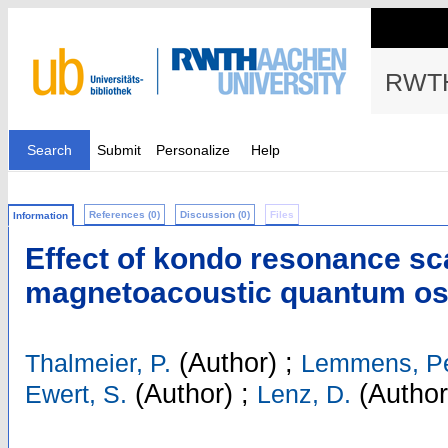
RWTH
Search
Submit
Personalize
Help
References (0)
Discussion (0)
Files
Information
Effect of kondo resonance sc
magnetoacoustic quantum osc
(Author)
;
Thalmeier, P.
Lemmens, Pe
(Author)
;
(Author
Ewert, S.
Lenz, D.