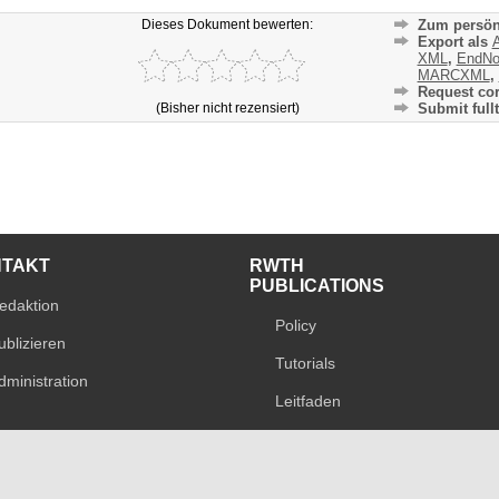
Dieses Dokument bewerten:
Zum persön
Export als
A
XML
,
EndNo
MARCXML
,
Request cor
(Bisher nicht rezensiert)
Submit fullt
NTAKT
RWTH
PUBLICATIONS
edaktion
Policy
ublizieren
Tutorials
dministration
Leitfaden