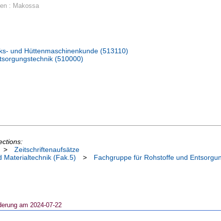
hen : Makossa
werks- und Hüttenmaschinenkunde (513110)
tsorgungstechnik (510000)
ections:
>
Zeitschriftenaufsätze
 Materialtechnik (Fak.5)
>
Fachgruppe für Rohstoffe und Entsorgu
derung am 2024-07-22