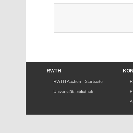
RWTH
KO
RWTH Aachen - Startseite
R
Universitätsbibliothek
P
A