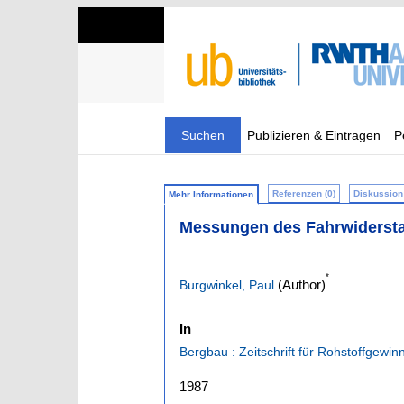
Suchen
Publizieren & Eintragen
P
Referenzen (0)
Diskussion 
Mehr Informationen
Messungen des Fahrwidersta
*
(Author)
Burgwinkel, Paul
In
Bergbau : Zeitschrift für Rohstoffgewi
1987