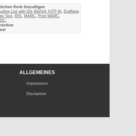
lichen Korb hinzufügen
uthor List with IDs
BibTeX (UTF-8)
,
EndNote
te Text
,
RIS
,
MARC
,
Print MARC
,
DC
,
rection
ext
ALLGEMEINES
Impressum
Disclaimer