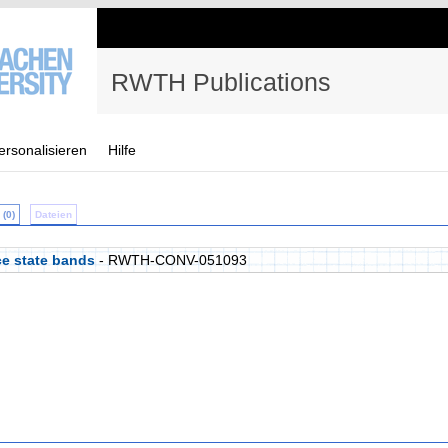
RWTH Publications
ersonalisieren
Hilfe
(0)
Dateien
ce state bands
- RWTH-CONV-051093