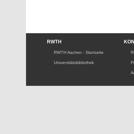
RWTH
KO
RWTH Aachen - Startseite
R
Universitätsbibliothek
P
A