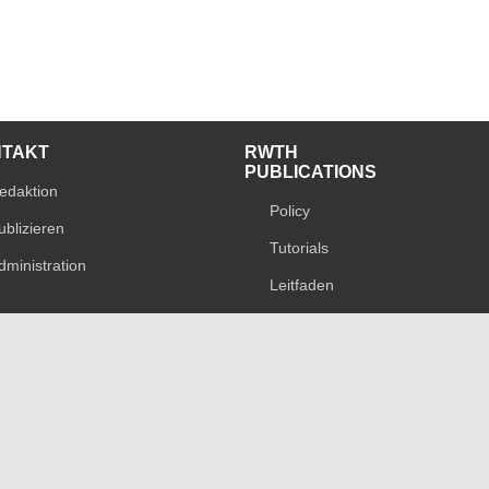
NTAKT
RWTH
PUBLICATIONS
edaktion
Policy
ublizieren
Tutorials
dministration
Leitfaden