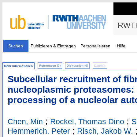
RWTH
Suchen
Publizieren & Eintragen
Personalisieren
Hilfe
Referenzen (0)
Diskussion (0)
Dateien
Mehr Informationen
Subcellular recruitment of fibr
nucleoplasmic proteasomes: I
processing of a nucleolar aut
;
;
Chen, Min
Rockel, Thomas Dino
S
;
Hemmerich, Peter
Risch, Jakob W.