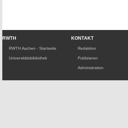
RWTH
KONTAKT
RWTH Aachen - Startseite
Redaktion
Universitätsbibliothek
Publizieren
Administration