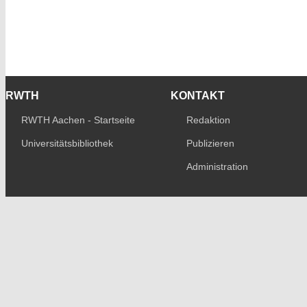
RWTH
KONTAKT
RWTH Aachen - Startseite
Redaktion
Universitätsbibliothek
Publizieren
Administration