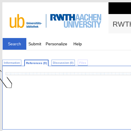
RWTH
Search
Submit
Personalize
Help
Information
Discussion (0)
Files
References (0)