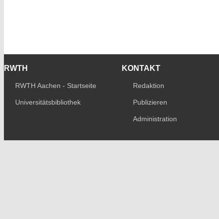
RWTH
KONTAKT
RWTH Aachen - Startseite
Redaktion
Universitätsbibliothek
Publizieren
Administration