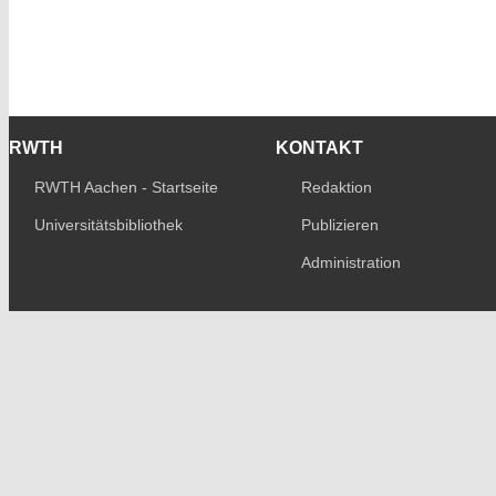
RWTH
KONTAKT
RWTH Aachen - Startseite
Redaktion
Universitätsbibliothek
Publizieren
Administration