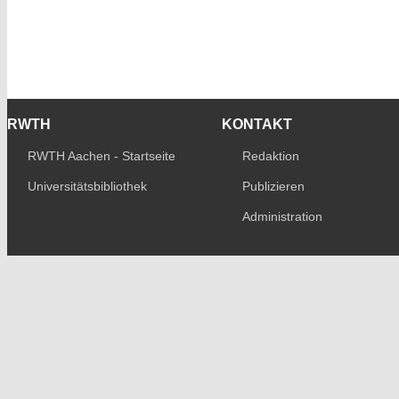
RWTH
KONTAKT
RWTH Aachen - Startseite
Redaktion
Universitätsbibliothek
Publizieren
Administration