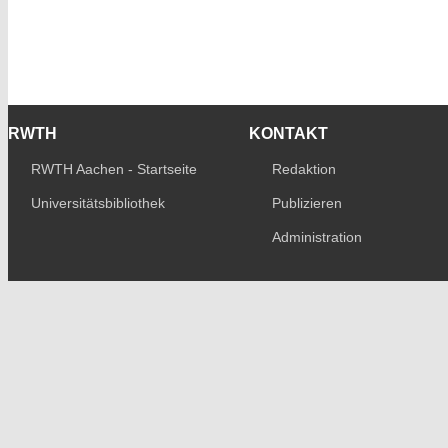
RWTH
KONTAKT
RWTH Aachen - Startseite
Redaktion
Universitätsbibliothek
Publizieren
Administration