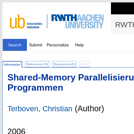
RWTH
Search
Submit
Personalize
Help
References (0)
Discussion (0)
Files
Information
Shared-Memory Parallelisier
Programmen
(Author)
Terboven, Christian
2006