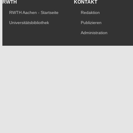
RWTH
KONTAKT
RWTH Aachen - Startseite
Redaktion
Universitätsbibliothek
Publizieren
Administration