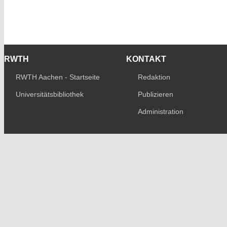
RWTH
KONTAKT
RWTH Aachen - Startseite
Redaktion
Universitätsbibliothek
Publizieren
Administration