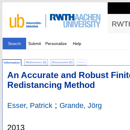
RWTH
Search
Submit
Personalize
Help
References (0)
Discussion (0)
Files
Information
An Accurate and Robust Finit
Redistancing Method
;
Esser, Patrick
Grande, Jörg
2013