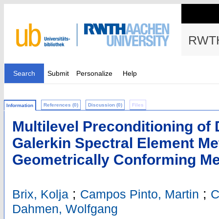
RWTH
Search
Submit
Personalize
Help
References (0)
Discussion (0)
Files
Information
Multilevel Preconditioning of
Galerkin Spectral Element Met
Geometrically Conforming M
;
;
Brix, Kolja
Campos Pinto, Martin
C
Dahmen, Wolfgang