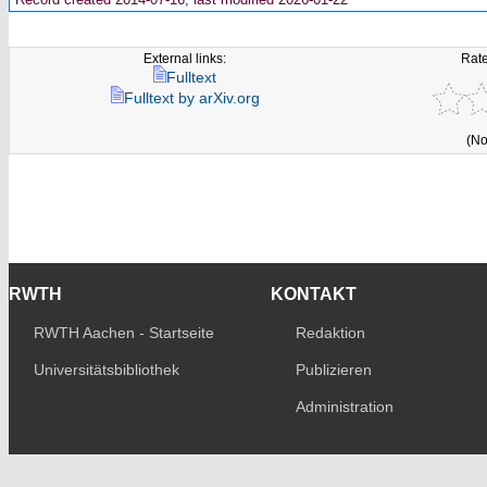
External links:
Rate
Fulltext
Fulltext by arXiv.org
(No
RWTH
KONTAKT
RWTH Aachen - Startseite
Redaktion
Universitätsbibliothek
Publizieren
Administration