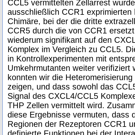
CCL5 vermittelten Zellarrest wurde 
ausschließlich CCR1 exprimierten 
Chimäre, bei der die dritte extraz
CCR5 durch die von CCR1 ersetzt 
wiederum signifikant auf den CXC
Komplex im Vergleich zu CCL5. Di
in Kontrollexperimenten mit entsp
Umkehrmutanten weiter verifiziert
konnten wir die Heteromerisieru
zeigen, und dass sowohl das CCL5
Signal des CXCL4/CCL5 Komplexes
THP Zellen vermittelt wird. Zusa
diese Ergebnisse vermuten, dass di
Regionen der Rezeptoren CCR1 un
definierte Funktionen bei der Inter