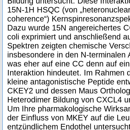
Bildung untersucht. Diese Interakti
15N-1H HSQC (von „heteronuclear
coherence“) Kernspinresonanzspek
Dazu wurde 15N angereichertes C
coli exprimiert und anschließend a
Spektren zeigten chemische Vers
insbesondere in den N-terminalen
was eher auf eine CC denn auf ei
Interaktion hindeutet. Im Rahmen 
kleine antagonistische Peptide entw
CKEY2 und dessen Maus Ortholog
Heterodimer Bildung von CXCL4 u
Um Ihre pharmakologische Wirksam
der Einfluss von MKEY auf die Le
entzündlichem Endothel untersucht