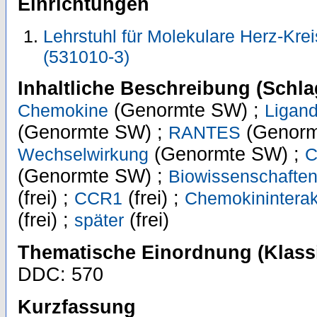
Einrichtungen
Lehrstuhl für Molekulare Herz-Krei
(531010-3)
Inhaltliche Beschreibung (Schla
(Genormte SW) ;
Chemokine
Ligan
(Genormte SW) ;
(Genorm
RANTES
(Genormte SW) ;
Wechselwirkung
C
(Genormte SW) ;
Biowissenschaften
(frei) ;
(frei) ;
CCR1
Chemokininterak
(frei) ;
(frei)
später
Thematische Einordnung (Klassi
DDC: 570
Kurzfassung