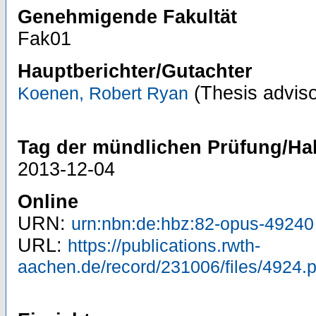
Genehmigende Fakultät
Fak01
Hauptberichter/Gutachter
(Thesis adviso
Koenen, Robert Ryan
Tag der mündlichen Prüfung/Hab
2013-12-04
Online
URN:
urn:nbn:de:hbz:82-opus-49240
URL:
https://publications.rwth-
aachen.de/record/231006/files/4924.p