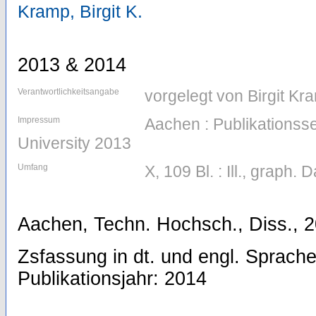
Kramp, Birgit K.
2013 & 2014
Verantwortlichkeitsangabe
vorgelegt von Birgit Kr
Impressum
Aachen : Publikations
University 2013
Umfang
X, 109 Bl. : Ill., graph. D
Aachen, Techn. Hochsch., Diss., 
Zsfassung in dt. und engl. Sprache.
Publikationsjahr: 2014