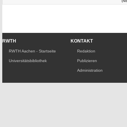
(No
RWTH
KONTAKT
RWTH Aachen - Startseite
Redaktion
Universitätsbibliothek
Publizieren
Administration