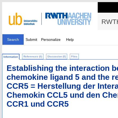
RWTH
Search
Submit
Personalize
Help
References (0)
Discussion (0)
Files
Information
Establishing the interaction 
chemokine ligand 5 and the 
CCR5 = Herstellung der Inter
Chemokin CCL5 und den Che
CCR1 und CCR5