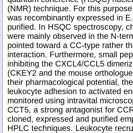
(NMR) technique. For this purpos
was recombinantly expressed in E.
purified. In HSQC spectroscopy, c
were mainly observed in the N-term
pointed toward a CC-type rather t
interaction. Furthermore, small pep
inhibiting the CXCL4/CCL5 dimeriz
(CKEY2 and the mouse orthologue 
their pharmacological potential, t
leukocyte adhesion to activated e
monitored using intravital microsco
CCT5, a strong antagonist for C
cloned, expressed and purified e
HPLC techniques. Leukocyte recru