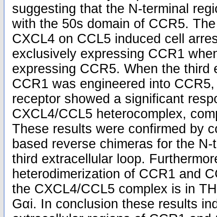
suggesting that the N-terminal reg
with the 50s domain of CCR5. The s
CXCL4 on CCL5 induced cell arrest
exclusively expressing CCR1 when
expressing CCR5. When the third ex
CCR1 was engineered into CCR5, t
receptor showed a significant resp
CXCL4/CCL5 heterocomplex, comp
These results were confirmed by 
based reverse chimeras for the N-
third extracellular loop. Furtherm
heterodimerization of CCR1 and C
the CXCL4/CCL5 complex is in THP
Gαi. In conclusion these results ind