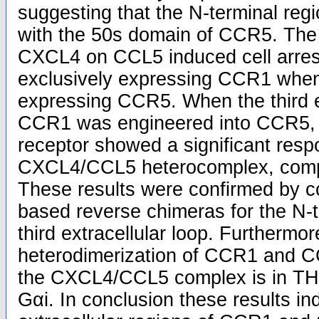
suggesting that the N-terminal reg
with the 50s domain of CCR5. The s
CXCL4 on CCL5 induced cell arrest
exclusively expressing CCR1 when
expressing CCR5. When the third ex
CCR1 was engineered into CCR5, t
receptor showed a significant resp
CXCL4/CCL5 heterocomplex, comp
These results were confirmed by 
based reverse chimeras for the N-
third extracellular loop. Furtherm
heterodimerization of CCR1 and C
the CXCL4/CCL5 complex is in THP
Gαi. In conclusion these results ind