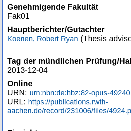
Genehmigende Fakultät
Fak01
Hauptberichter/Gutachter
(Thesis adviso
Koenen, Robert Ryan
Tag der mündlichen Prüfung/Hab
2013-12-04
Online
URN:
urn:nbn:de:hbz:82-opus-49240
URL:
https://publications.rwth-
aachen.de/record/231006/files/4924.p