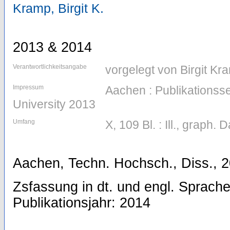
Kramp, Birgit K.
2013 & 2014
Verantwortlichkeitsangabe
vorgelegt von Birgit Kr
Impressum
Aachen : Publikations
University 2013
Umfang
X, 109 Bl. : Ill., graph. D
Aachen, Techn. Hochsch., Diss., 
Zsfassung in dt. und engl. Sprache.
Publikationsjahr: 2014