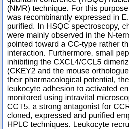
(NMR) technique. For this purpos
was recombinantly expressed in E.
purified. In HSQC spectroscopy, c
were mainly observed in the N-term
pointed toward a CC-type rather t
interaction. Furthermore, small pep
inhibiting the CXCL4/CCL5 dimeriz
(CKEY2 and the mouse orthologue 
their pharmacological potential, t
leukocyte adhesion to activated e
monitored using intravital microsco
CCT5, a strong antagonist for C
cloned, expressed and purified e
HPLC techniques. Leukocyte recru