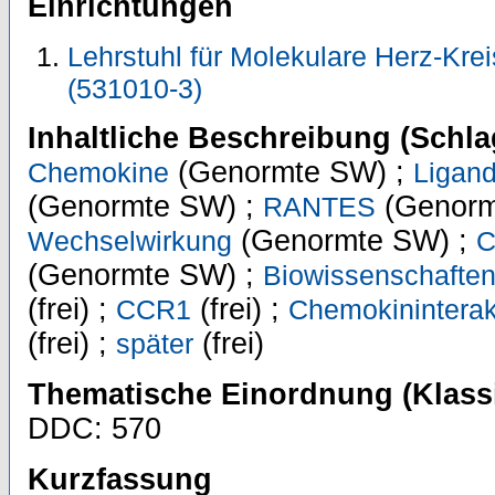
Einrichtungen
Lehrstuhl für Molekulare Herz-Krei
(531010-3)
Inhaltliche Beschreibung (Schla
(Genormte SW) ;
Chemokine
Ligan
(Genormte SW) ;
(Genorm
RANTES
(Genormte SW) ;
Wechselwirkung
C
(Genormte SW) ;
Biowissenschaften
(frei) ;
(frei) ;
CCR1
Chemokininterak
(frei) ;
(frei)
später
Thematische Einordnung (Klassi
DDC: 570
Kurzfassung