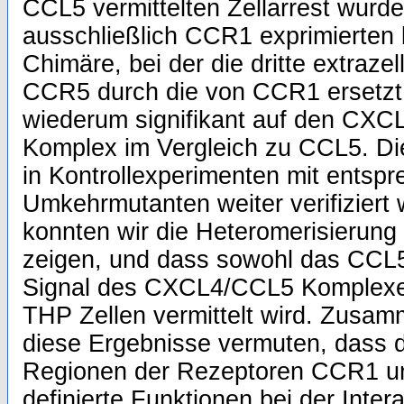
CCL5 vermittelten Zellarrest wurde 
ausschließlich CCR1 exprimierten 
Chimäre, bei der die dritte extraz
CCR5 durch die von CCR1 ersetzt 
wiederum signifikant auf den CXC
Komplex im Vergleich zu CCL5. Di
in Kontrollexperimenten mit entsp
Umkehrmutanten weiter verifiziert
konnten wir die Heteromerisieru
zeigen, und dass sowohl das CCL5
Signal des CXCL4/CCL5 Komplexes
THP Zellen vermittelt wird. Zusa
diese Ergebnisse vermuten, dass di
Regionen der Rezeptoren CCR1 un
definierte Funktionen bei der Inter