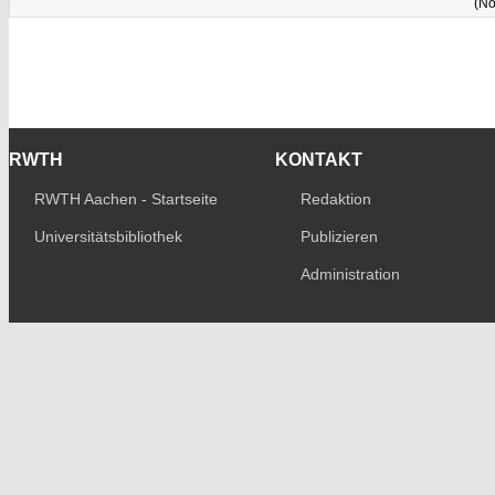
(No
RWTH
KONTAKT
RWTH Aachen - Startseite
Redaktion
Universitätsbibliothek
Publizieren
Administration