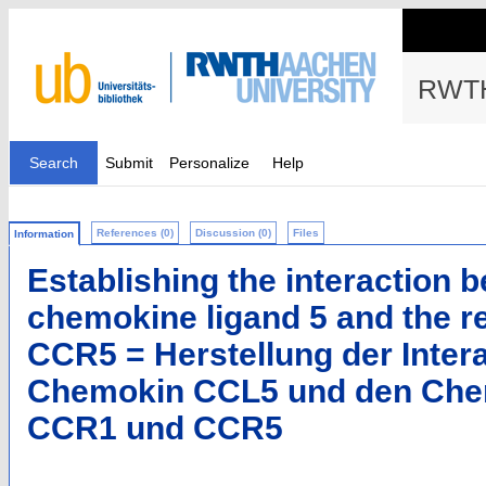
RWTH
Search
Submit
Personalize
Help
References (0)
Discussion (0)
Files
Information
Establishing the interaction 
chemokine ligand 5 and the 
CCR5 = Herstellung der Inter
Chemokin CCL5 und den Che
CCR1 und CCR5