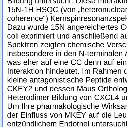
Bildung untersucht. Diese Interakti
15N-1H HSQC (von „heteronuclear
coherence“) Kernspinresonanzspek
Dazu wurde 15N angereichertes C
coli exprimiert und anschließend a
Spektren zeigten chemische Vers
insbesondere in den N-terminalen
was eher auf eine CC denn auf ei
Interaktion hindeutet. Im Rahmen 
kleine antagonistische Peptide entw
CKEY2 und dessen Maus Ortholog
Heterodimer Bildung von CXCL4 u
Um Ihre pharmakologische Wirksam
der Einfluss von MKEY auf die Le
entzündlichem Endothel untersucht