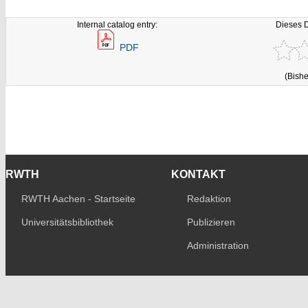
Internal catalog entry:
Dieses 
PDF
(Bishe
RWTH
KONTAKT
RWTH Aachen - Startseite
Redaktion
Universitätsbibliothek
Publizieren
Administration