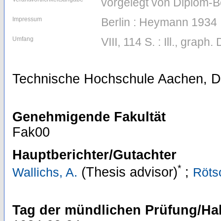
vorgelegt von Diplom-B
Impressum
Berlin : Heymann 1934
Umfang
VIII, 114 S. : Ill., graph. 
Technische Hochschule Aachen, Di
Genehmigende Fakultät
Fak00
Hauptberichter/Gutachter
*
(Thesis advisor)
;
Wallichs, A.
Rötsc
Tag der mündlichen Prüfung/Hab