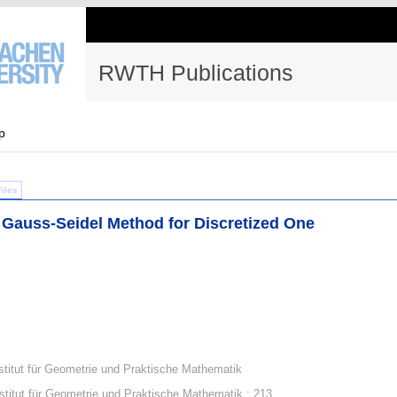
RWTH Publications
p
Files
 Gauss-Seidel Method for Discretized One
stitut für Geometrie und Praktische Mathematik
Institut für Geometrie und Praktische Mathematik ; 213