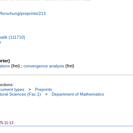
/forschung/preprints/213
atik (111710)
)
rter)
(frei) ;
(frei)
tions
convergence analysis
ections:
cument types
>
Preprints
ural Sciences (Fac.1)
>
Department of Mathematics
25-11-13