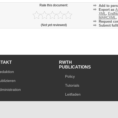
Rate this document:
Add to pers
Export as
A
XML
,
EndNo
MARCXML
,
Request cor
(Not yet reviewed)
Submit fullt
NTAKT
RWTH
PUBLICATIONS
edaktion
Policy
ublizieren
Tutorials
dministration
Leitfaden