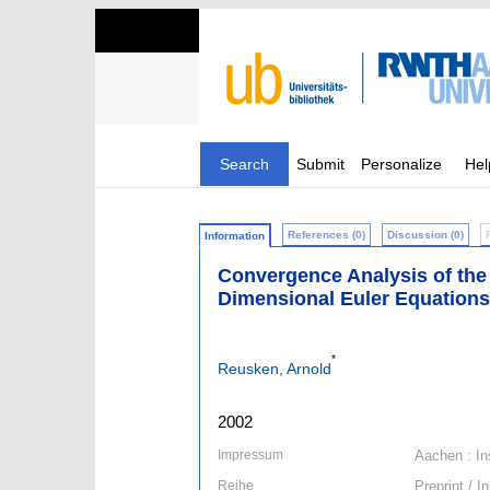
Search
Submit
Personalize
Hel
References (0)
Discussion (0)
Information
Convergence Analysis of the
Dimensional Euler Equations
*
Reusken, Arnold
2002
Impressum
Aachen : In
Reihe
Preprint / 