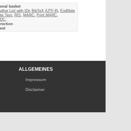
onal basket
uthor List with IDs
BibTeX (UTF-8)
,
EndNote
te Text
,
RIS
,
MARC
,
Print MARC
,
DC
,
rection
ext
ALLGEMEINES
Impressum
Disclaimer