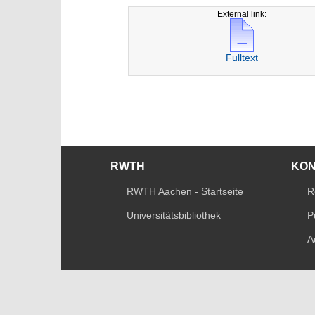
External link:
Fulltext
RWTH
KO
RWTH Aachen - Startseite
R
Universitätsbibliothek
P
A