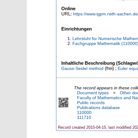
Online
URL:
https://www.igpm.rwth-aachen.de
Einrichtungen
Lehrstuhl für Numerische Mathem
Fachgruppe Mathematik (110000
Inhaltliche Beschreibung (Schlagwö
(frei) ;
Gauss-Seidel method
Euler equa
The record appears in these coll
Document types
>
Other do
Faculty of Mathematics and Nat
Public records
Publications database
110000
111710
Record created 2015-04-15, last modified 20