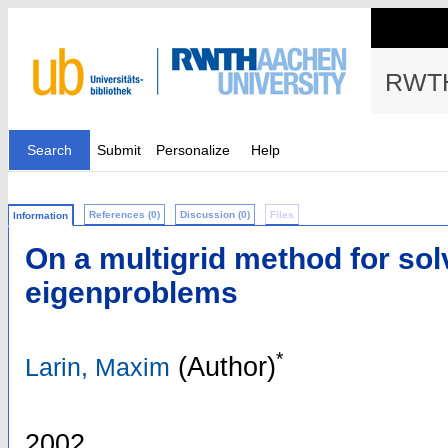
RWTH
Search
Submit
Personalize
Help
References (0)
Discussion (0)
Files
Information
On a multigrid method for solv
eigenproblems
*
(Author)
Larin, Maxim
2002