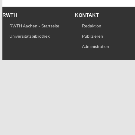
RWTH
KONTAKT
RWTH Aachen - Startseite
Redaktion
Universitätsbibliothek
Publizieren
Administration