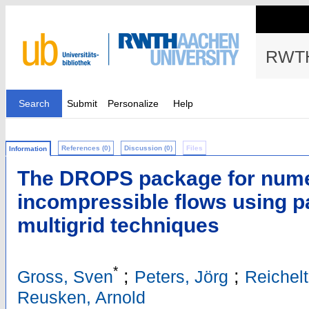
RWTH
Search
Submit
Personalize
Help
References (0)
Discussion (0)
Files
Information
The DROPS package for numer
incompressible flows using pa
multigrid techniques
*
;
;
Gross, Sven
Peters, Jörg
Reichelt
Reusken, Arnold