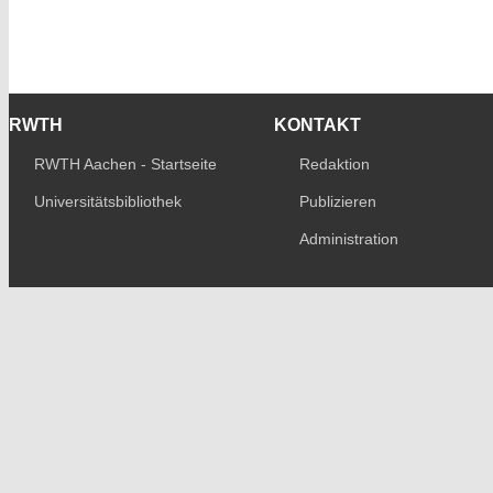
RWTH
KONTAKT
RWTH Aachen - Startseite
Redaktion
Universitätsbibliothek
Publizieren
Administration