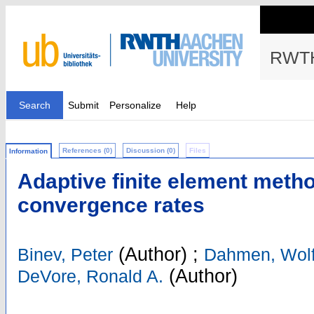
RWTH
Search
Submit
Personalize
Help
References (0)
Discussion (0)
Files
Information
Adaptive finite element meth
convergence rates
(Author)
;
Binev, Peter
Dahmen, Wol
(Author)
DeVore, Ronald A.