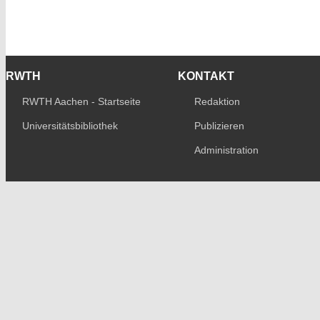
RWTH
KONTAKT
RWTH Aachen - Startseite
Redaktion
Universitätsbibliothek
Publizieren
Administration