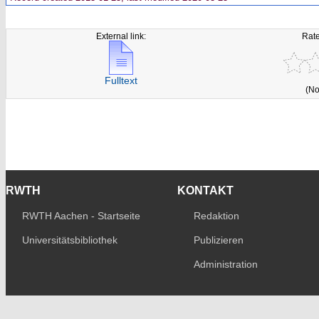
External link:
Rate
Fulltext
(No
RWTH
KONTAKT
RWTH Aachen - Startseite
Redaktion
Universitätsbibliothek
Publizieren
Administration