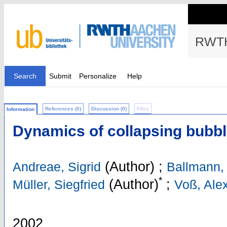
RWTH
Search
Submit
Personalize
Help
References (0)
Discussion (0)
Files
Information
Dynamics of collapsing bubbl
(Author)
;
Andreae, Sigrid
Ballmann,
*
(Author)
;
Müller, Siegfried
Voß, Ale
2002