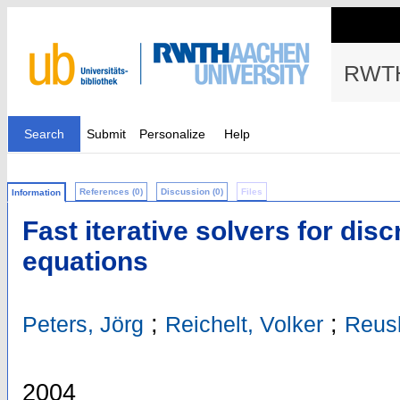
RWTH
Search
Submit
Personalize
Help
References (0)
Discussion (0)
Files
Information
Fast iterative solvers for dis
equations
;
;
Peters, Jörg
Reichelt, Volker
Reusk
2004