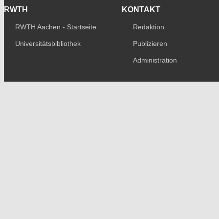
RWTH
KONTAKT
RWTH Aachen - Startseite
Redaktion
Universitätsbibliothek
Publizieren
Administration