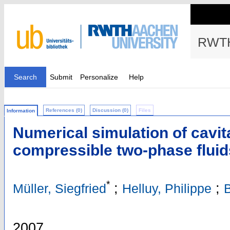
RWTH
Search
Submit
Personalize
Help
References (0)
Discussion (0)
Files
Information
Numerical simulation of cavit
compressible two-phase fluid
*
;
;
Müller, Siegfried
Helluy, Philippe
2007