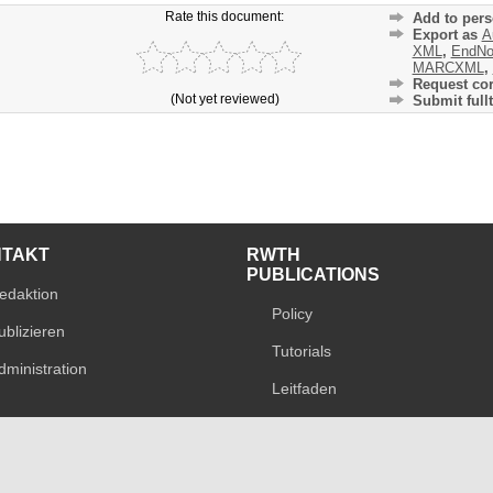
Rate this document:
Add to pers
Export as
A
XML
,
EndNo
MARCXML
,
Request cor
(Not yet reviewed)
Submit fullt
NTAKT
RWTH
PUBLICATIONS
edaktion
Policy
ublizieren
Tutorials
dministration
Leitfaden