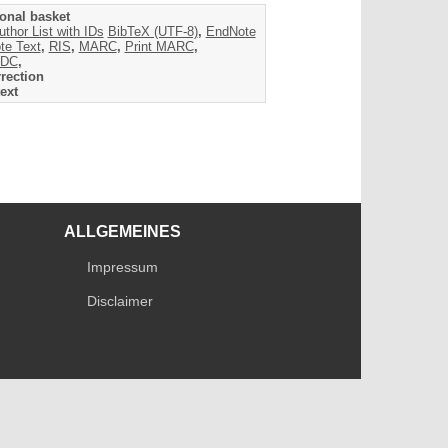
onal basket
uthor List with IDs
BibTeX (UTF-8)
,
EndNote
te Text
,
RIS
,
MARC
,
Print MARC
,
DC
,
rection
ext
ALLGEMEINES
Impressum
Disclaimer