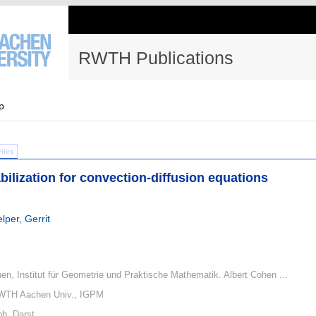
RWTH Publications
p
Files
abilization for convection-diffusion equations
lper, Gerrit
, Institut für Geometrie und Praktische Mathematik. Albert Cohen ...
WTH Aachen Univ., IGPM
ph. Darst.