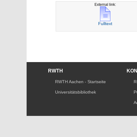
External link:
Fulltext
RWTH
KO
RWTH Aachen - Startseite
R
Universitätsbibliothek
P
A