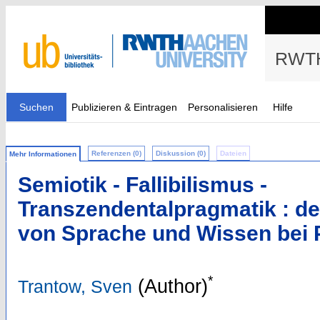
RWTH
Suchen
Publizieren & Eintragen
Personalisieren
Hilfe
Referenzen (0)
Diskussion (0)
Dateien
Mehr Informationen
Semiotik - Fallibilismus -
Transzendentalpragmatik : 
von Sprache und Wissen bei 
*
(Author)
Trantow, Sven