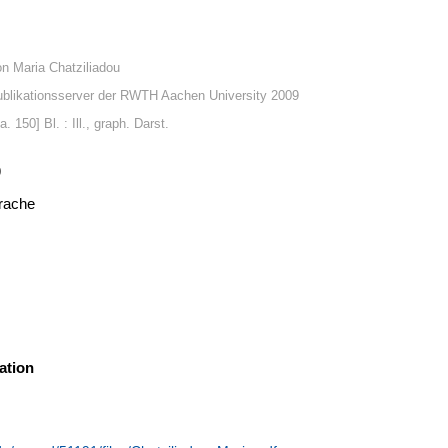
on Maria Chatziliadou
blikationsserver der RWTH Aachen University 2009
a. 150] Bl. : Ill., graph. Darst.
9
rache
ation