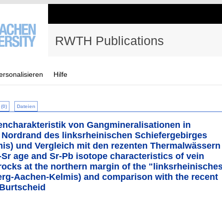
RWTH Publications
ersonalisieren
Hilfe
(0)
Dateien
encharakteristik von Gangmineralisationen in
Nordrand des linksrheinischen Schiefergebirges
is) und Vergleich mit den rezenten Thermalwässern
r age and Sr-Pb isotope characteristics of vein
rocks at the northern margin of the "linksrheinische
berg-Aachen-Kelmis) and comparison with the recent
Burtscheid