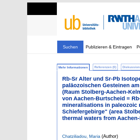
Suchen
Publizieren & Eintragen
P
Referenzen (0)
Diskussion 
Mehr Informationen
Rb-Sr Alter und Sr-Pb Isotop
paläozoischen Gesteinen am 
(Raum Stolberg-Aachen-Kelm
von Aachen-Burtscheid = Rb-S
mineralisations in paleozoic 
Schiefergebirge" (area Stol
thermal waters from Aachen-
(Author)
Chatziliadou, Maria