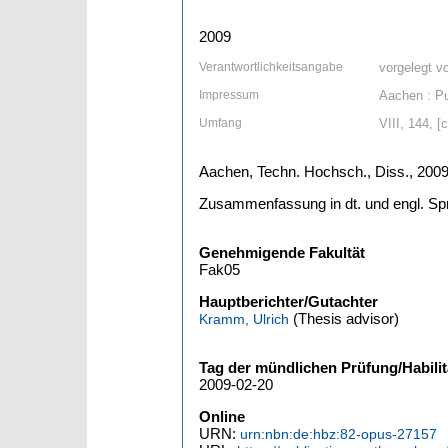
2009
Verantwortlichkeitsangabe
vorgelegt v
Impressum
Aachen : Pu
Umfang
VIII, 144, [c
Aachen, Techn. Hochsch., Diss., 200
Zusammenfassung in dt. und engl. Sp
Genehmigende Fakultät
Fak05
Hauptberichter/Gutachter
(Thesis advisor)
Kramm, Ulrich
Tag der mündlichen Prüfung/Habilit
2009-02-20
Online
URN:
urn:nbn:de:hbz:82-opus-27157