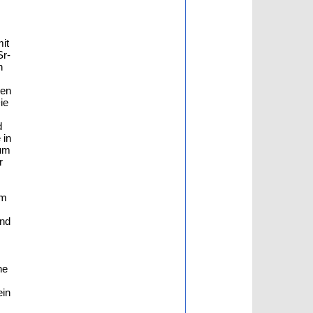
997). The 87Sr/86Sr of the thermal water ranges from 0,71607±1 to 0,71618±1 and reflects mixtures of several ground water types which took part in different