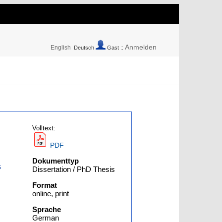
Anmelden
English
Deutsch
Gast ::
Volltext:
PDF
Dokumenttyp
s
Dissertation / PhD Thesis
Format
online, print
Sprache
German