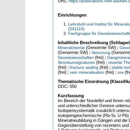
URL:
https://publications.rwth-aachen.
Einrichtungen
Lehrstuhl und Institut für Minera
(541110)
Fachgruppe für Geowissenschaft
Inhaltliche Beschreibung (Schlagwö
(Genormte SW) ;
Mineralchemie
Geoc
(Genormte SW) ;
(Genormt
Vererzung
(frei) ;
Geowissenschaften
Gangmineral
(frei) ;
Strontiumsignaturen
rezente Th
(frei) ;
(frei) ;
fracture sealing
stable is
(frei) ;
(frei) ;
(fr
vein mineralisation
ore
Thematische Einordnung (Klassifika
DDC: 550
Kurzfassung
Im Bereich der Nordeifel und ihrem nördlichen Vorland sind Gangmineralisationen unterschiedlichen Alters und unterschiedlicher Genese untersucht worden. Das Nebengestein wurde bezüglich seiner Isotopensystematik zusätzlich untersucht. Schwerpunkt war die mikrostrukturelle, geochemische und isotopengeochemische (Rb-Sr, U-Pb) Klassifizierung und Charakterisierung des diskreten Fluidflusses zur Mineralneubildung in Gängen und die Datierung (Rb-Sr) der unterschiedlichen Bildungsstadien. Die Gegenüberstellung von rezentem und variszisch/postvariszischem Fluidfluss erfolgte mit Proben der RWTH-1 Bohrung (variszisch), mit Proben aus den Pb-Zn-Mineralisationen des Raums Aachen-Stolberg-Kelmis (Schwerpunkt Steinbruch der Hastenrather Kalkwerke und Vergleichsvorkommen Diepenlienchen, Albertsgrube, Thermae 2002, Bleiberg und Altenberg (postvariszisch)) und mit den Thermalwässern von Aachen-Burtscheid (rezent). Die Bohrung RWTH-1 in Aachen wurde in den Überschiebungsgürtel der Aachen-Überschiebung abgeteuft und erreichte eine Tiefe von 2544m. Oberkarbonische, oberdevonische und unterdevonische siliziklastische Gesteine zeigen in den drei gekernten Teufenbereichen eine intensive Durchaderung unterschiedlich orientierter millimeter- bis zentimeterbreiter Gänge, die einen variszischen Fluidfluss dokumnetieren. Die Gang- und Aderfüllungen bestehen aus Calcit, Dolomit, Ankerit, Quarz, Chlorit und gelegentlich Pyrit. Extreme Spurenelementkonzentrationen von Ba und Cu im Bereich der Überschiebungsbahnen werden als Ausdruck dieses Fluidflusses gesehen. Die Gänge stellen Extensionsstrukturen dar, deren mineralischer Inhalt besonders an den Gangrändern eine deformative Komponente aufweist. Chlorit weist auf Deformationsvorgänge und Rekristallisationseffekte hin, und kann als syndeformativ angesehen werden. Durch bruchhafte Deformation wurden viele Gänge mehrfach reaktiviert. Gangchlorit aus der ersten und zweiten Kernstrecke spiegelt durch seine Zusammensetzung Temperaturen von 290 bis 370°C wieder. Homogenisierungs-Temperaturen von Flüssigkeitseinschlüssen (<390°C) in den Gangmineralen (Lögering, 2008) bestätigen die Temperaturspanne. Die Temperaturen sind typische variszische Metamorphosetemperaturen am Nordrand des Rhenoherzynikums (Behr et al., 1993; Muchez et al., 2000). Gangkarbonate (Calcit, Dolomit, Ankerit) zeigen unabhängig von der stratigraphischen Einheit eine ausgeprägte positive Eu-Anomalie. Diese Anomalie kann als Hinweis auf eine Karbonatbildung bei erhöhter Temperatur interpretiert werden. Der Absatz der Karbonate wird auf das Abkühlen der fluiden Phase und die pH-Änderung durch die Reaktion mit dem karbonatischen Nebengestein beim Aufstieg in das Störungssystem zurückgeführt und geht mit der Aussage von Lögering (2008) einher, das es sich um eine abkühlende metamorphe Lösung handelt. Die deutliche Fraktionierung zwischen den leichten und schweren SEE legt nahe, dass die mineralisierende Lösung nicht aus dem unmittelbaren Nebengestein mobilisiert wurde, sondern längere Transportwege durchlaufen hat. Eine Altersbestimmung mittels einer Rb-Sr Isochrone ist an den Mineralphasen Chlorit und Calcit aufgrund ihrer zu allen Zeiten unterschiedlichen initialen Sr-Isotopenzusammensetzung nicht möglich. Modellrechnungen mit Hilfe einer Paläomischungslinie legen für den Chlorit ein Alter von 218±15 Ma nahe (Beiss, 2008) und ähnelt damit 40Ar/39Ar-Altern an Chloriten von 182±18 Ma (Sindern et al., 2008). Diese Alter entsprechen nicht dem variszischen Fluidfluss. Sie spiegeln nach Beiss (2008) eine nachträgliche Alteration des Chlorits wieder. Die initialen Sr-Isotopensignatur