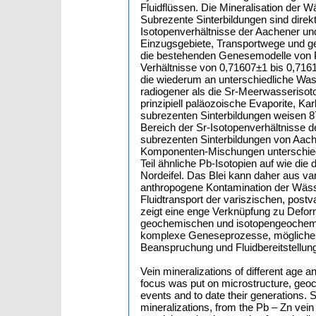
Vein mineralizations of different age and formation were studied in the northern Eifel area and its foreland. The focus was put on microstructure, geochemistry and isotopic composition to characterize discrete fluid flow events and to date their generations. Samples from the geothermal well RWTH – 1 representing Variscan vein mineralizations, from the Pb – Zn vein mineralizations of the mining district Stolberg – Aachen – Kelmis with special emphasis on veins from the limestone quarry Hastenrath of Postvariscan age and from the recent thermal springs of Aachen and Burtscheid were investigated. RWTH – 1 sank down in the town of Aachen in 2004 is situated within the Aachen fold and thrust belt and reached a final depth of 2544 m. From top to the base the bore hole exposed Upper Carboniferous, Upper Devonian and Lower Devonian carbonate and siliciclastic sediments. Three core cuts display intensive hydrothermal veining with variable orientations. These veins are mm to cm wide and represent extension structures with characteristics of deformation and recrystallization in minerals of the rim parts. Calcite, ankerite, dolomite, chlorite, quartz and occasionally pyrite are the typical vein minerals with chlorite found along the vein margins and the carbonates generally in the centre. Crack-seal processes indicate brittle deformation and multiple reactivations of the opening. The chemical compositions of the chlorite from veins of the first and second cored section of the well indicate formation temperatures of 290°C to 370°C. Homogenization temperatures of fluid inclusions found in the vein minerals are < 390°C (Lögering, 2008). These temperatures reflect typical Variscan metamorphic temperatures along the northern part of the Rhenohercynian fold belt (Behr et al., 1993, Muchez et al., 2000). The precipitation of the carbonate minerals within the veins is attributed to cooling of a fluid phase and its change in pH by reaction with the carbonate-bearing wall rocks during uprise in the fault systems of the rocks (compare also Lögering, 2008). The pronounced factionation of rare earth elements suggests that the components of the precipitated carbonate minerals in the veins cannot be derived from the immediate wall rocks aside the veins but must have come from more distant rock volumes. Independant from the stratigraphic level these carbonates are characterized by a significant Eu anomaly which is interpreted to show a carbonate formation at increased temperatures. Initial 87Sr/86Sr ratios of calcite and chlorite of the veins cannot become identical at any times. Thus a Rb-Sr isochrone age of the mineral assemblage of the veins cannot be obtained. Model calculations for the chlorite – carbonate mineral pairs using a paleo-mixing of different Sr isotope compositions suggest a model age of 218±15 Ma (Beiss, 2008) which is similar to 40Ar/39Ar ages of the vein chlorites of 182±18 Ma (Sindern et al., 2008). Of course these "ages" do not correspond to the Variscan formation of the veins. The initial 87Sr/86Sr ratios of carbonate minerals and chlorite, both from the veins, and the fractions of the corresponding host rocks soluble in HCl show a considerable variation for Carboniferous times. Calcite varies from 0,71107±1 to 0,72119±1, Chlorite from 0,71513±4 to 0,72628±3 and the soluble part of the host rocks from 0,71049±1 to 0,72138±1. This variation in Sr composition may be an effect of intensive interaction of the fluid phase with the corresponding wall rocks of the