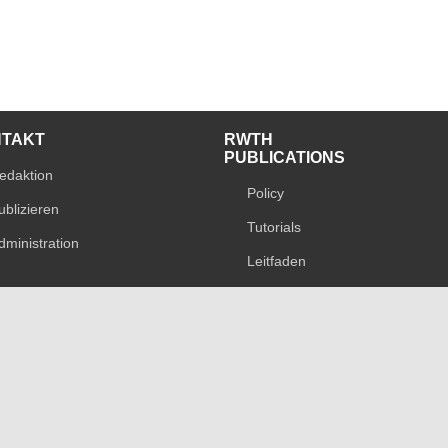
NTAKT
RWTH
PUBLICATIONS
edaktion
Policy
ublizieren
Tutorials
dministration
Leitfaden