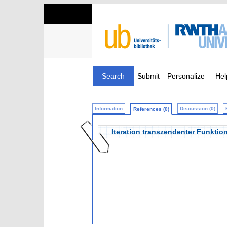
Search
Submit
Personalize
Hel
Information
Discussion (0)
References (0)
Iteration transzendenter Funktio