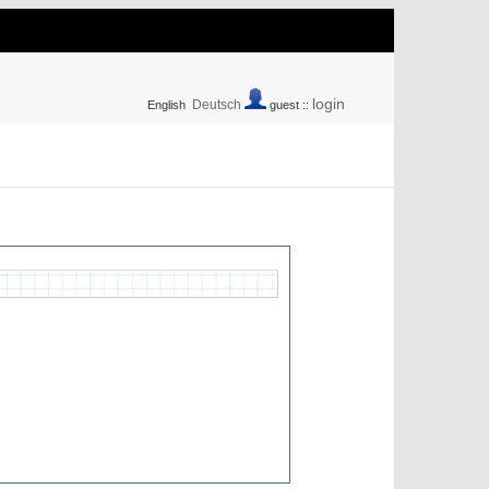
login
Deutsch
English
guest ::