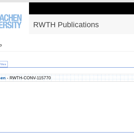
RWTH Publications
p
Files
nen
- RWTH-CONV-115770