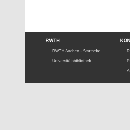
RWTH
KO
RWTH Aachen - Startseite
R
Universitätsbibliothek
P
A