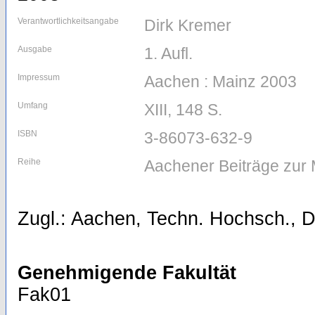
Verantwortlichkeitsangabe
Dirk Kremer
Ausgabe
1. Aufl.
Impressum
Aachen : Mainz 2003
Umfang
XIII, 148 S.
ISBN
3-86073-632-9
Reihe
Aachener Beiträge zur 
Zugl.: Aachen, Techn. Hochsch., D
Genehmigende Fakultät
Fak01