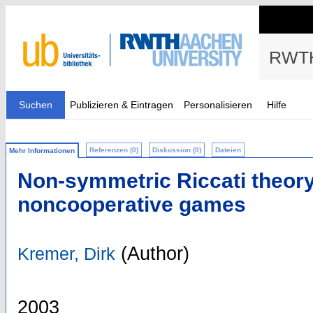
RWTH
Suchen
Publizieren & Eintragen
Personalisieren
Hilfe
Referenzen (0)
Diskussion (0)
Dateien
Mehr Informationen
Non-symmetric Riccati theor
noncooperative games
(Author)
Kremer, Dirk
2003