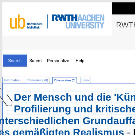
RWTH
Search
Submit
Personalize
Help
Information
References (0)
Files
Discussion (0)
Der Mensch und die 'Künst
Profilierung und kritisc
nterschiedlichen Grundauf
es gemäßigten Realismus
-