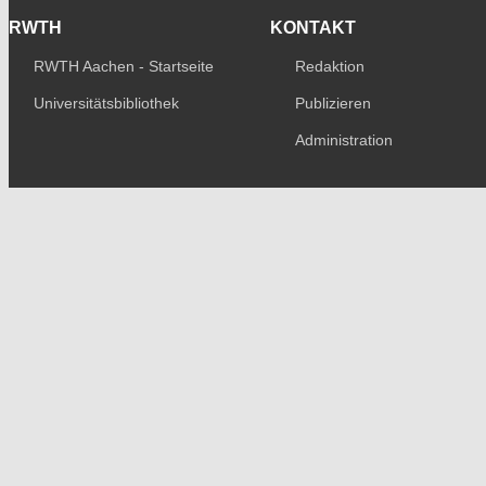
RWTH
KONTAKT
RWTH Aachen - Startseite
Redaktion
Universitätsbibliothek
Publizieren
Administration