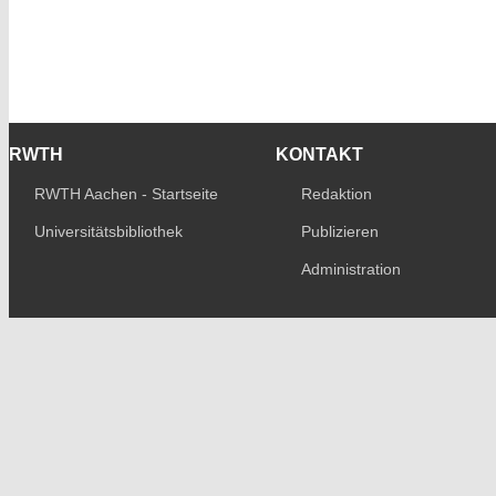
RWTH
KONTAKT
RWTH Aachen - Startseite
Redaktion
Universitätsbibliothek
Publizieren
Administration