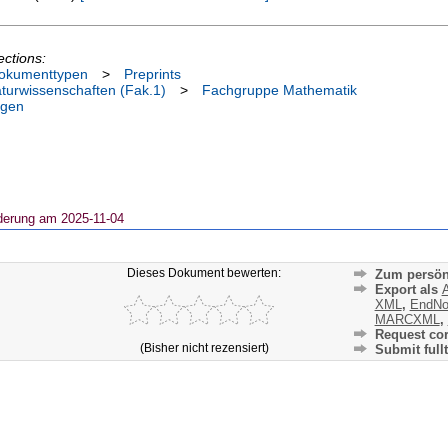
ections:
okumenttypen
>
Preprints
aturwissenschaften (Fak.1)
>
Fachgruppe Mathematik
ngen
derung am 2025-11-04
Dieses Dokument bewerten:
Zum persön
Export als
A
XML
,
EndNo
MARCXML
,
Request cor
(Bisher nicht rezensiert)
Submit fullt