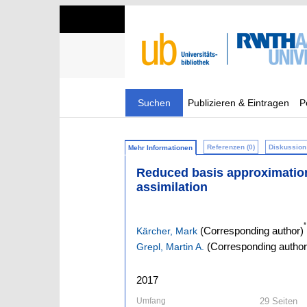
Suchen
Publizieren & Eintragen
P
Referenzen (0)
Diskussion 
Mehr Informationen
Reduced basis approximation 
assimilation
*
(Corresponding author)
Kärcher, Mark
(Corresponding author
Grepl, Martin A.
2017
Umfang
29 Seiten