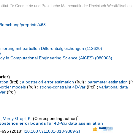
Institut für Geometrie und Praktische Mathematik der Rheinisch-Westfälischen
/forschung/preprints/463
ierung mit partiellen Differentialgleichungen (112620)
)
udy in Computational Engineering Science (AICES) (080003)
rter)
(frei) ;
(frei) ;
(fr
ation
a posteriori error estimation
parameter estimation
(frei) ;
(frei) ;
-order models
strong-constraint 4D-Var
variational data
(frei)
Var
*
;
Veroy-Grepl, K.
(Corresponding author)
steriori error bounds for 4D-Var data assimilation
-695
(
2018
)
[
10.1007/s11081-018-9389-2
]