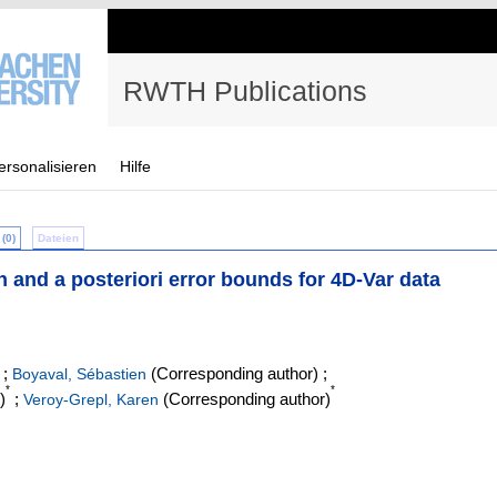
RWTH Publications
ersonalisieren
Hilfe
(0)
Dateien
and a posteriori error bounds for 4D-Var data
;
(Corresponding author)
;
Boyaval, Sébastien
*
*
)
;
(Corresponding author)
Veroy-Grepl, Karen