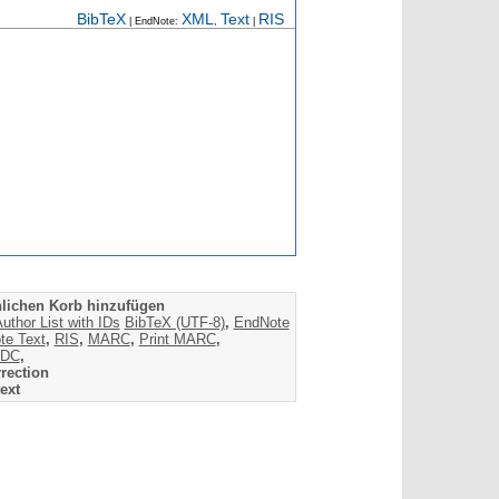
BibTeX
XML
Text
RIS
| EndNote:
,
|
lichen Korb hinzufügen
uthor List with IDs
BibTeX (UTF-8)
,
EndNote
te Text
,
RIS
,
MARC
,
Print MARC
,
DC
,
rection
ext