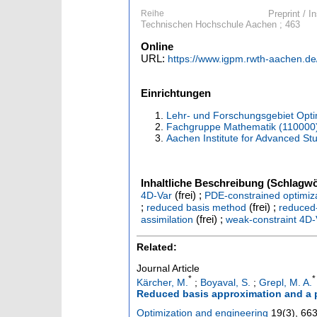
Reihe
Preprint / 
Technischen Hochschule Aachen ; 463
Online
URL:
https://www.igpm.rwth-aachen.de
Einrichtungen
Lehr- und Forschungsgebiet Optim
Fachgruppe Mathematik (110000
Aachen Institute for Advanced St
Inhaltliche Beschreibung (Schlagwö
(frei) ;
4D-Var
PDE-constrained optimiz
;
(frei) ;
reduced basis method
reduced
(frei) ;
assimilation
weak-constraint 4D-
Related:
Journal Article
*
*
Kärcher, M.
;
Boyaval, S.
;
Grepl, M. A.
Reduced basis approximation and a po
Optimization and engineering
19
(
3
),
663