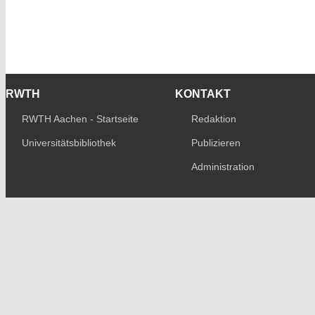
RWTH
KONTAKT
RWTH Aachen - Startseite
Redaktion
Universitätsbibliothek
Publizieren
Administration