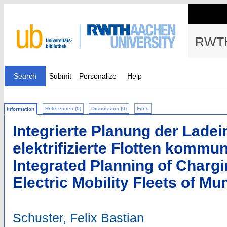
RWTH
Search
Submit
Personalize
Help
References (0)
Discussion (0)
Files
Information
Integrierte Planung der Ladein
elektrifizierte Flotten komm
Integrated Planning of Chargin
Electric Mobility Fleets of M
Schuster, Felix Bastian