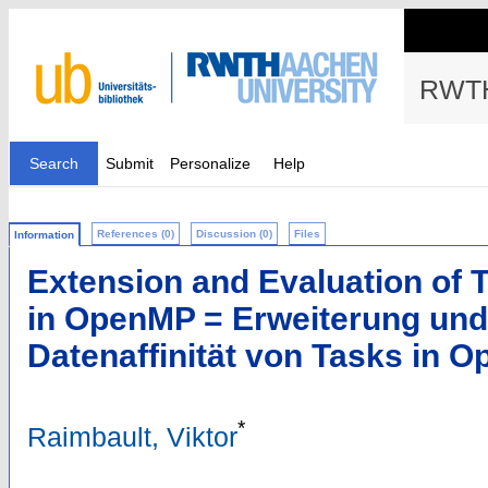
RWTH
Search
Submit
Personalize
Help
References (0)
Discussion (0)
Files
Information
Extension and Evaluation of T
in OpenMP = Erweiterung und
Datenaffinität von Tasks in 
*
Raimbault, Viktor