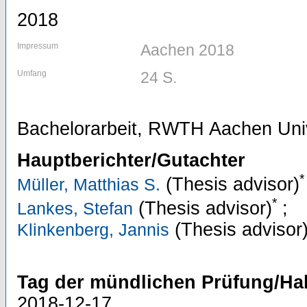
2018
Impressum
Aachen 2018
Umfang
24 S.
Bachelorarbeit, RWTH Aachen Univ
Hauptberichter/Gutachter
*
(Thesis advisor)
Müller, Matthias S.
*
(Thesis advisor)
;
Lankes, Stefan
(Thesis advisor
Klinkenberg, Jannis
Tag der mündlichen Prüfung/Hab
2018-12-17