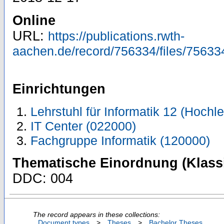
Online
URL:
https://publications.rwth-
aachen.de/record/756334/files/75633
Einrichtungen
Lehrstuhl für Informatik 12 (Hoch
IT Center (022000)
Fachgruppe Informatik (120000)
Thematische Einordnung (Klassi
DDC: 004
The record appears in these collections:
Document types
>
Theses
>
Bachelor Theses