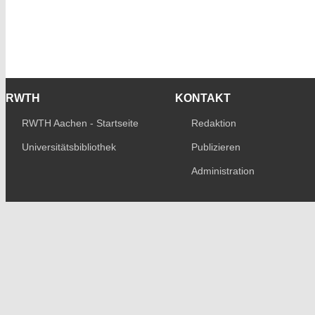
RWTH
KONTAKT
RWTH Aachen - Startseite
Redaktion
Universitätsbibliothek
Publizieren
Administration