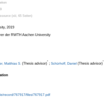
neken
19
source (xiii, 65 Seiten)
ity, 2019
erver der RWTH Aachen University
*
*
(Thesis advisor)
;
(Thesis advisor)
er, Matthias S.
Schürhoff, Daniel
ation
.de/record/767917/files/767917.pdf