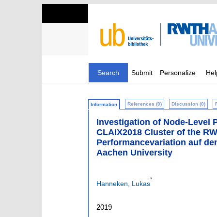
Search
Submit
Personalize
Hel
References (0)
Discussion (0)
Information
Investigation of Node-Level
CLAIX2018 Cluster of the R
Performancevariation auf d
Aachen University
*
Hanneken, Lukas
2019