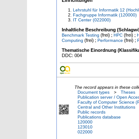
Einrichtungen
Lehrstuhl für Informatik 12 (Hoc
Fachgruppe Informatik (120000)
IT Center (022000)
Inhaltliche Beschreibung (Schlagwö
(frei) ;
(frei) ;
Benchmark Testing
HPC
(frei) ;
(frei) ;
Computing
Performance
Thematische Einordnung (Klassifika
DDC: 004
The record appears in these coll
Document types
>
Theses
Publication server / Open Acce
Faculty of Computer Science (
Central and Other Institutions
Public records
Publications database
120000
123010
022000