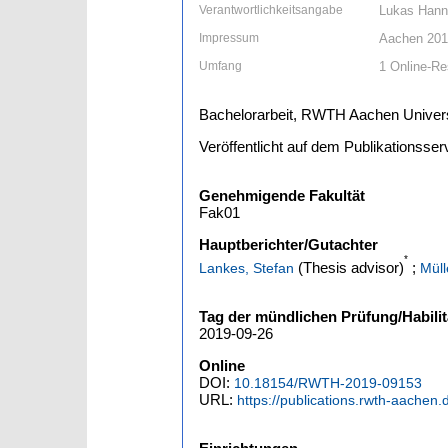
Verantwortlichkeitsangabe
Lukas Han
Impressum
Aachen 20
Umfang
1 Online-Res
Bachelorarbeit, RWTH Aachen Univers
Veröffentlicht auf dem Publikationss
Genehmigende Fakultät
Fak01
Hauptberichter/Gutachter
*
(Thesis advisor)
;
Lankes, Stefan
Müll
Tag der mündlichen Prüfung/Habilit
2019-09-26
Online
DOI:
10.18154/RWTH-2019-09153
URL:
https://publications.rwth-aachen