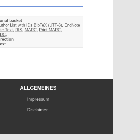
onal basket
uthor List with IDs
BibTeX (UTF-8)
,
EndNote
te Text
,
RIS
,
MARC
,
Print MARC
,
DC
,
rection
ext
ALLGEMEINES
Impressum
Disclaimer