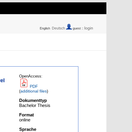
login
Deutsch
English
guest ::
OpenAccess:
el
PDF
additional files
(
)
Dokumenttyp
Bachelor Thesis
Format
online
Sprache