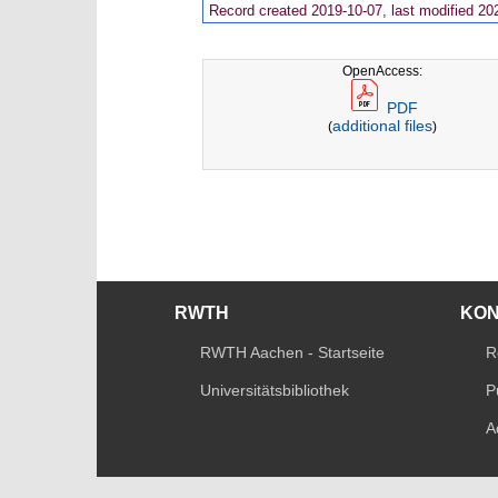
Record created 2019-10-07, last modified 20
OpenAccess:
PDF
additional files
(
)
RWTH
KO
RWTH Aachen - Startseite
R
Universitätsbibliothek
P
A