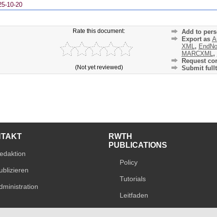
25-10-20
Rate this document:
Add to pers
Export as
A
XML
,
EndNo
MARCXML
,
Request cor
(Not yet reviewed)
Submit fullt
NTAKT
RWTH
PUBLICATIONS
edaktion
Policy
ublizieren
Tutorials
dministration
Leitfaden