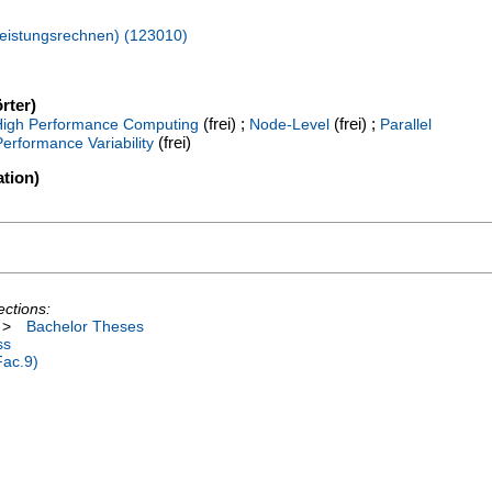
hleistungsrechnen) (123010)
rter)
(frei) ;
(frei) ;
High Performance Computing
Node-Level
Parallel
(frei)
Performance Variability
tion)
ections:
>
Bachelor Theses
ss
Fac.9)