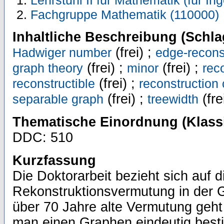
Lehrstuhl II für Mathematik (für In
Fachgruppe Mathematik (110000)
Inhaltliche Beschreibung (Schla
(frei) ;
Hadwiger number
edge-recons
(frei) ;
(frei) ;
graph theory
minor
rec
(frei) ;
reconstructible
reconstruction 
(frei) ;
(fre
separable graph
treewidth
Thematische Einordnung (Klassi
DDC: 510
Kurzfassung
Die Doktorarbeit bezieht sich auf d
Rekonstruktionsvermutung in der 
über 70 Jahre alte Vermutung geht
man einen Graphen eindeutig best