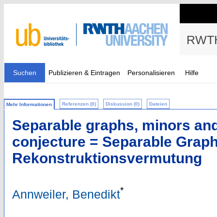
RWTH
Suchen
Publizieren & Eintragen
Personalisieren
Hilfe
Referenzen (0)
Diskussion (0)
Dateien
Mehr Informationen
Separable graphs, minors and
conjecture = Separable Graph
Rekonstruktionsvermutung
*
Annweiler, Benedikt