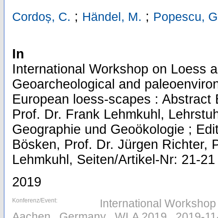
;
;
Cordoș, C.
Händel, M.
Popescu, G
In
International Workshop on Loess a
Geoarcheological and paleoenviron
European loess-scapes : Abstract
Prof. Dr. Frank Lehmkuhl, Lehrstuh
Geographie und Geoökologie ; Edit
Bösken, Prof. Dr. Jürgen Richter, P
Lehmkuhl, Seiten/Artikel-Nr: 21-21
2019
Konferenz/Event:
International Workshop
Aachen , Germany , WLA 2019 , 2019-11