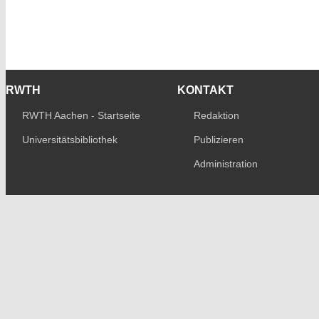
RWTH
KONTAKT
RWTH Aachen - Startseite
Redaktion
Universitätsbibliothek
Publizieren
Administration