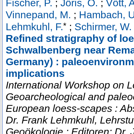
Fischer, P.
;
Jöris, O.
;
Vött, 
Vinnepand, M.
;
Hambach, U
*
Lehmkuhl, F.
;
Schirmer, W.
Refined stratigraphy of l
Schwalbenberg near Remag
Germany) : paleoenvironme
implications
International Workshop on L
Geoarcheological and paleo
European loess-scapes : Abs
Dr. Frank Lehmkuhl, Lehrstu
Geoökologie ; Editoren: Dr. 