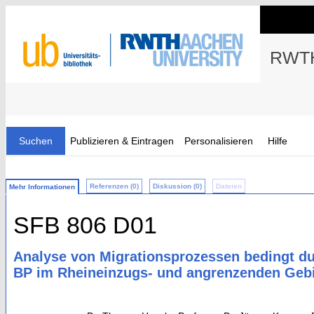
RWTH
Suchen
Publizieren & Eintragen
Personalisieren
Hilfe
Referenzen (0)
Diskussion (0)
Dateien
Mehr Informationen
SFB 806 D01
Analyse von Migrationsprozessen bedingt d
BP im Rheineinzugs- und angrenzenden Gebi