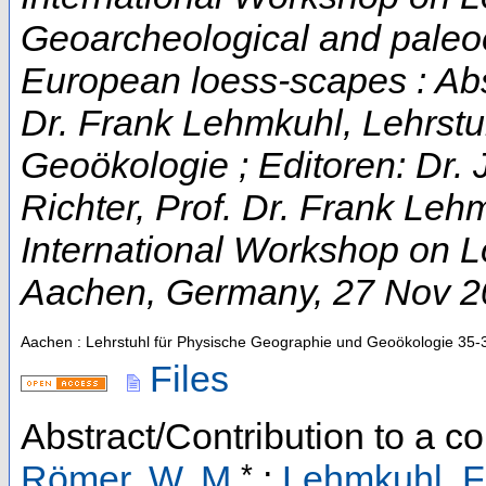
Geoarcheological and paleo
European loess-scapes : Abs
Dr. Frank Lehmkuhl, Lehrstu
Geoökologie ; Editoren: Dr. 
Richter, Prof. Dr. Frank Leh
International Workshop on 
Aachen
,
Germany
, 27 Nov 
Aachen : Lehrstuhl für Physische Geographie und Geoökologie
35-
Files
Abstract/Contribution to a 
*
Römer, W. M.
;
Lehmkuhl, F