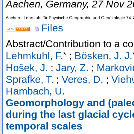
Aachen
,
Germany
, 27 Nov 
Aachen : Lehrstuhl für Physische Geographie und Geoökologie
74-
Files
Abstract/Contribution to a 
*
Lehmkuhl, F.
;
Bösken, J. J.
Hošek, J.
;
Jary, Z.
;
Markovic
Sprafke, T.
;
Veres, D.
;
Vieh
Hambach, U.
Geomorphology and (paleo
during the last glacial cycl
temporal scales