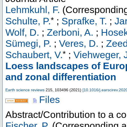
Lehmkuhl, F.
(Corresponding
*
Schulte, P.
;
Sprafke, T.
;
Jar
Wolf, D.
;
Zerboni, A.
;
Hosek
Sümegi, P.
;
Veres, D.
;
Zeed
*
Schaubert, V.
;
Viehweger, J
Loess landscapes of Euro
and zonal differentiation
Earth science reviews
215
,
103496
(
2021
)
[
10.1016/j.earscirev.20
Files
Abstract/Contribution to a 
Fischer, P.
(Corresponding a