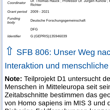
Dr. Thomas Hauck ; Professor Dr. Jürgen Kunow ; P
Coordinator
Richter
Grant period
2009 - 2021
Funding
Deutsche Forschungsgemeinschaft
body
DFG
Identifier
G:(GEPRIS)135946039
⇧
SFB 806: Unser Weg nach
Interaktion und menschliche
Note:
Teilprojekt D1 untersucht
Menschen in Mitteleuropa seit se
Zeitabschnitte bestimmen das geo
von Homo sapiens im MIS 3 und d