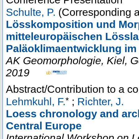
Schulte, P.
(Corresponding a
Lösskomposition und Mor
mitteleuropäischen Lössla
Paläoklimaentwicklung im
AK Geomorphologie
,
Kiel
,
G
2019
Abstract/Contribution to a 
*
Lehmkuhl, F.
;
Richter, J.
Loess chronology and arch
Central Europe
International Workshop on L