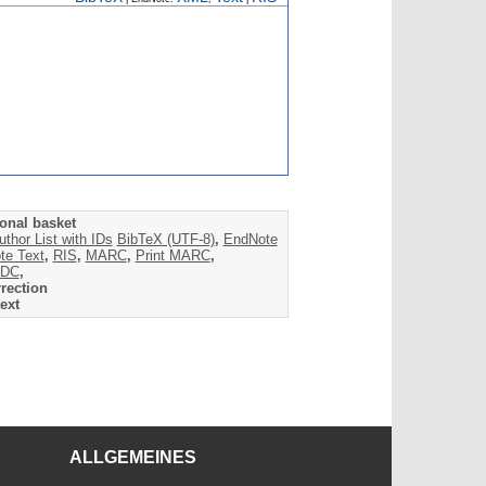
onal basket
uthor List with IDs
BibTeX (UTF-8)
,
EndNote
te Text
,
RIS
,
MARC
,
Print MARC
,
DC
,
rection
ext
ALLGEMEINES