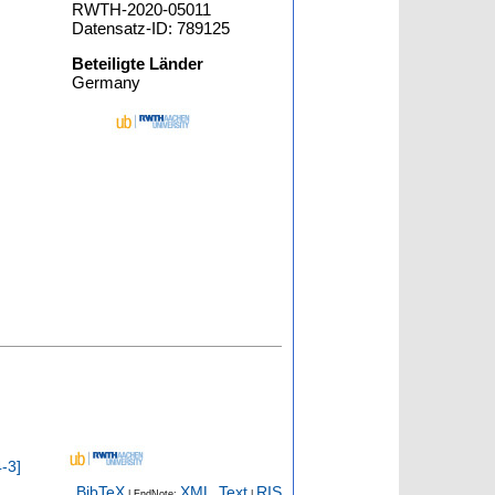
RWTH-2020-05011
Datensatz-ID: 789125
Beteiligte Länder
Germany
4-3
]
BibTeX
XML
Text
RIS
| EndNote:
,
|