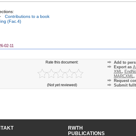
ections:
>
Contributions to a book
ing (Fac.4)
26-02-11
Rate this document:
Add to pers
Export as
A
XML
,
EndNo
MARCXML
,
Request cor
(Not yet reviewed)
Submit fullt
NTAKT
RWTH
PUBLICATIONS