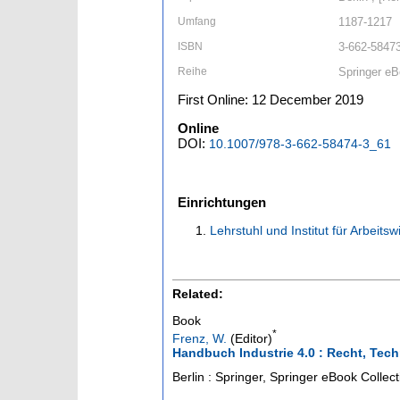
Umfang
1187-1217
ISBN
3-662-58473
Reihe
Springer eB
First Online: 12 December 2019
Online
DOI:
10.1007/978-3-662-58474-3_61
Einrichtungen
Lehrstuhl und Institut für Arbeits
Related:
Book
*
Frenz, W.
(Editor)
Handbuch Industrie 4.0 : Recht, Tech
Berlin : Springer, Springer eBook Collect