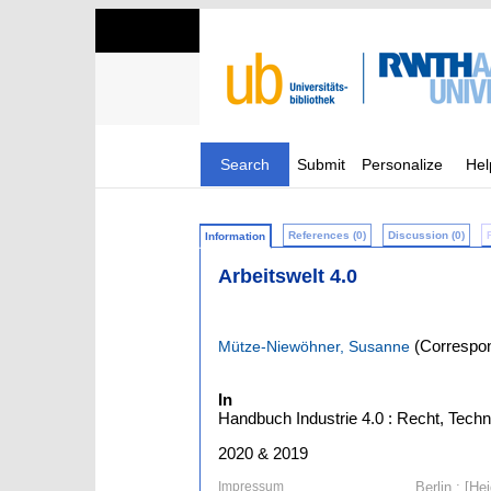
Search
Submit
Personalize
Hel
References (0)
Discussion (0)
Information
Arbeitswelt 4.0
(Correspon
Mütze-Niewöhner, Susanne
In
Handbuch Industrie 4.0 : Recht, Techni
2020 & 2019
Impressum
Berlin ; [He