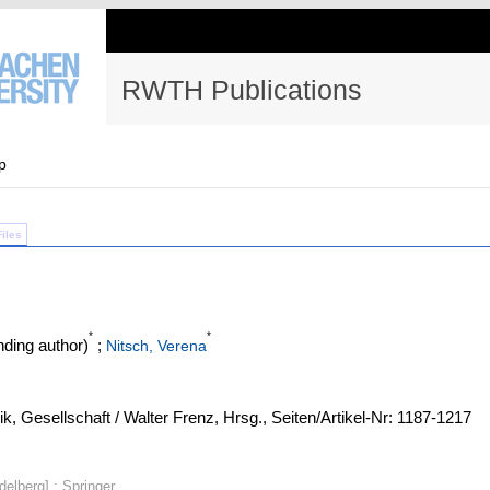
RWTH Publications
p
Files
*
*
ding author)
;
Nitsch, Verena
k, Gesellschaft / Walter Frenz, Hrsg., Seiten/Artikel-Nr: 1187-1217
idelberg] : Springer