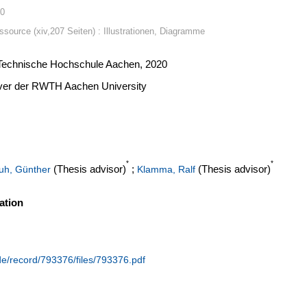
20
ssource (xiv,207 Seiten) : Illustrationen, Diagramme
e Technische Hochschule Aachen, 2020
erver der RWTH Aachen University
*
*
(Thesis advisor)
;
(Thesis advisor)
uh, Günther
Klamma, Ralf
ation
.de/record/793376/files/793376.pdf