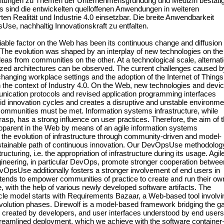
taltungen zu Themen der Unternehmensgründung und Medizin bestätig
sind die entwickelten quelloffenen Anwendungen in weiteren
ten Realität und Industrie 4.0 einsetzbar. Die breite Anwendbarkeit
Use, nachhaltig Innovationskraft zu entfalten.
eliable factor on the Web has been its continuous change and diffusion
 The evolution was shaped by an interplay of new technologies on the
deas from communities on the other. At a technological scale, alternat
lized architectures can be observed. The current challenges caused b
changing workplace settings and the adoption of the Internet of Things
n the context of Industry 4.0. On the Web, new technologies and devi
nication protocols and revised application programming interfaces
pid innovation cycles and creates a disruptive and unstable environme
communities must be met. Information systems infrastructure, while
grasp, has a strong influence on user practices. Therefore, the aim of t
 apparent in the Web by means of an agile information systems
the evolution of infrastructure through community-driven and model-
sustainable path of continuous innovation. Our DevOpsUse methodolog
ructuring, i.e. the appropriation of infrastructure during its usage. Agil
ineering, in particular DevOps, promote stronger cooperation betwee
OpsUse additionally fosters a stronger involvement of end users in
tends to empower communities of practice to create and run their ow
re, with the help of various newly developed software artifacts. The
ycle model starts with Requirements Bazaar, a Web-based tool involvi
evolution phases. Direwolf is a model-based framework bridging the g
 created by developers, and user interfaces understood by end users
reamlined deployment, which we achieve with the software container