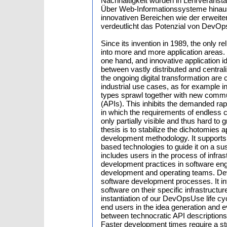
Nachhaltigkeit wurden in Lehrverans
Über Web-Informationssysteme hinaus 
innovativen Bereichen wie der erweiter
verdeutlicht das Potenzial von DevOps
Since its invention in 1989, the only r
into more and more application areas.
one hand, and innovative application i
between vastly distributed and centra
the ongoing digital transformation are 
industrial use cases, as for example i
types sprawl together with new commu
(APIs). This inhibits the demanded ra
in which the requirements of endless 
only partially visible and thus hard to 
thesis is to stabilize the dichotomies
development methodology. It supports 
based technologies to guide it on a 
includes users in the process of infrast
development practices in software eng
development and operating teams. Dev
software development processes. It in
software on their specific infrastructu
instantiation of our DevOpsUse life c
end users in the idea generation and 
between technocratic API descriptions
Faster development times require a st