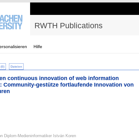
RWTH Publications
ersonalisieren
Hilfe
(0)
Dateien
n continuous innovation of web information
: Community-gestütze fortlaufende Innovation von
uren
on Diplom-Medieninformatiker István Koren