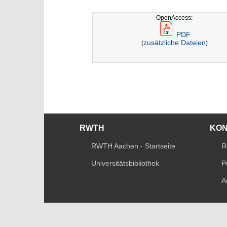
OpenAccess:
PDF
zusätzliche Dateien
(
)
RWTH
KO
RWTH Aachen - Startseite
R
Universitätsbibliothek
P
A