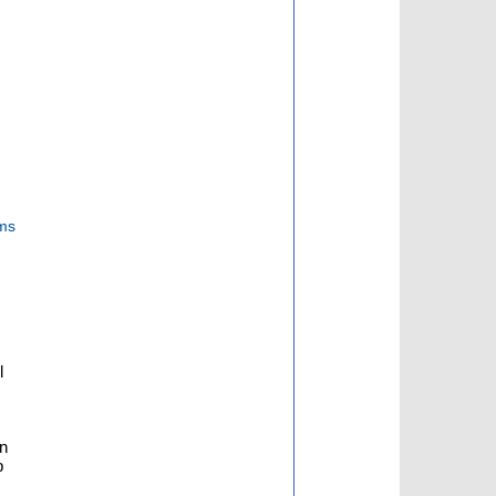
ems
l
in
b