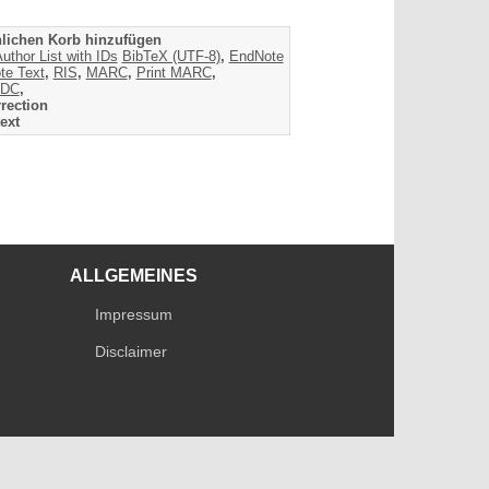
lichen Korb hinzufügen
uthor List with IDs
BibTeX (UTF-8)
,
EndNote
te Text
,
RIS
,
MARC
,
Print MARC
,
DC
,
rection
ext
ALLGEMEINES
Impressum
Disclaimer