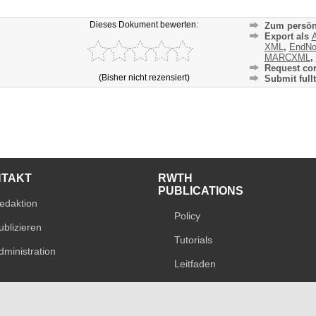
Dieses Dokument bewerten:
Zum persön
Export als
A
XML
,
EndNo
MARCXML
,
Request cor
(Bisher nicht rezensiert)
Submit fullt
NTAKT
RWTH
PUBLICATIONS
edaktion
Policy
ublizieren
Tutorials
dministration
Leitfaden