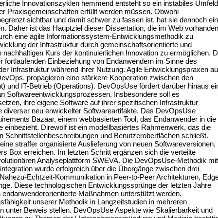
erliche Innovationszyklen hemmend entsteht so ein instabiles Umfeld
er Praxisgemeinschaften erfüllt werden müssen. Obwohl
begrenzt sichtbar und damit schwer zu fassen ist, hat sie dennoch ei
n. Daher ist das Hauptziel dieser Dissertation, die im Web vorhande
rch eine agile Informationssystem-Entwicklungsmethodik zu
twicklung der Infrastruktur durch gemeinschaftsorientierte und
 nachhaltigen Kurs der kontinuierlichen Innovation zu ermöglichen. D
r fortlaufenden Einbeziehung von Endanwendern im Sinne des
 der Infrastruktur während ihrer Nutzung. Agile Entwicklungspraxen a
DevOps, propagieren eine stärkere Kooperation zwischen den
) und IT-Betrieb (Operations). DevOpsUse fördert darüber hinaus ei
an Softwareentwicklungsprozessen. Insbesondere soll es
tzen, ihre eigene Software auf ihrer spezifischen Infrastruktur
fe diverser neu enwickelter Softwareartifakte. Das DevOpsUse
uirements Bazaar, einem webbasierten Tool, das Endanwender in die
 einbezieht. Direwolf ist ein modellbasiertes Rahmenwerk, das die
n Schnittstellenbeschreibungen und Benutzeroberflächen schließt.
eine straffer organisierte Auslieferung von neuen Softwareversionen,
rs Box erreichen. Im letzten Schritt ergänzen sich die verteilte
 evolutionären Analyseplattform SWEVA. Die DevOpsUse-Methodik mit
ntegration wurde erfolgreich über die Übergänge zwischen drei
r Nahezu-Echtzeit-Kommunikation in Peer-to-Peer Architekturen, Edg
nge. Diese technologischen Entwicklungssprünge der letzten Jahre
h endanwenderorientierte Maßnahmen unterstützt werden.
sfähigkeit unserer Methodik in Langzeitstudien in mehreren
kten unter Beweis stellen. DevOpsUse Aspekte wie Skalierbarkeit und