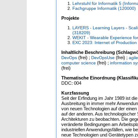
Lehrstuhl für Informatik 5 (Info
Fachgruppe Informatik (120000)
Projekte
LAYERS - Learning Layers - Scali
(318209)
WEKIT - Wearable Experience for
EXC 2023: Internet of Productio
Inhaltliche Beschreibung (Schlagwö
(frei) ;
(frei) ;
DevOps
DevOpsUse
agil
(frei) ;
computer science
information s
(frei)
Thematische Einordnung (Klassifika
DDC: 004
Kurzfassung
Seit der Erfindung im Jahr 1989 ist di
Ausbreitung in immer mehr Anwendun
von neuen Technologien auf der eine
auf der anderen. Aus technologischer S
Architekturen zu beobachten. Die gege
veränderte Bedingungen am Arbeitsplat
industriellen Anwendungsfällen, wie be
neue Technologien und Gerätetypen z