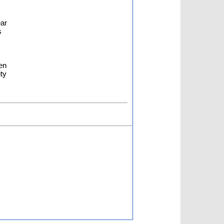
ear
s
en
ity