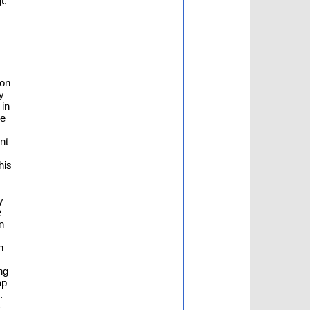
t.
ion
y
 in
ce
nt
his
y
e
n
n
ng
ap
.
-