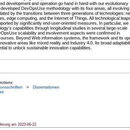
uted development and operation go hand in hand with our evolutionary
developed DevOpsUse methodology with its four areas, all involving
ated by the transitions between three generations of technologies: n
es, edge computing, and the Internet of Things. All technological leap
orted by significantly end-user-oriented measures. In particular, we
gy's capabilities through longitudinal studies in several large-scale
 DevOpsUse scalability and involvement aspects were confirmed in
 courses. Beyond Web information systems, the framework and its op
nnovative areas like mixed reality and Industry 4.0. Its broad adaptabil
ial to unlock sustainable innovation capabilities.
ections:
ionsschriften
>
Dissertationen
ss
derung am 2023-06-22