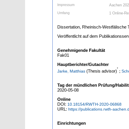
Impressum
Aachen 20
Umfang
1 Online-Re
Dissertation, Rheinisch-Westfälisch
Veröffentlicht auf dem Publikationss
Genehmigende Fakultät
Fak01
Hauptberichter/Gutachter
*
(Thesis advisor)
;
Jarke, Matthias
Sch
Tag der mündlichen Prüfung/Habilit
2020-05-08
Online
DOI:
10.18154/RWTH-2020-06868
URL:
https://publications.rwth-aachen
Einrichtungen