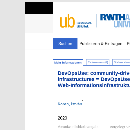
Suchen
Publizieren & Eintragen
P
Referenzen (0)
Diskussion 
Mehr Informationen
DevOpsUse: community-drive
infrastructures = DevOpsUse
Web-Informationsinfrastrukt
*
Koren, István
2020
Verantwortlichkeitsangabe
vorgelegt v