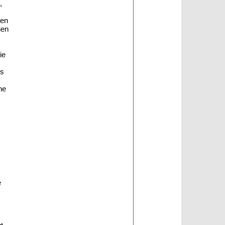
,
nen
nen
ie
us
ne
e