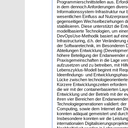
Programmierschnittstellen aus. Erford
in dem dennoch Anforderungen divers
Informationssystem-Infrastruktur nur 
wesentlichen Einfluss auf Nutzerpraxe
gegenseitigen Wechselbeziehungen du
stabilisieren. Diese unterstützt die En
modellbasierte Technologien, um einen
DevOpsUse-Methodik basiert auf eine
Infrastructuring, d.h. der Veränderung
der Softwaretechnik, im Besonderen 
Abteilungen Entwicklung (Development
höhere Beteiligung der Endanwender 
Praxisgemeinschaften in die Lage verse
aufzusetzen und zu betreiben, mit Hil
Lebenszyklus-Modell beginnt mit Req
Ideenfindungs- und Entwicklungsphase
Lücke zwischen technologieorientierte
Kürzere Entwicklungszeiten erfordern 
die wir mit der containerbasierten Laye
Entwicklung und der Betrieb mit der
ihren vier Bereichen der Endanwenderi
Technologiegenerationen validiert: de
Computing, sowie dem Internet der Di
konnten adäquat gemeistert und durc
Insbesondere konnten wir die Leistung
internationalen Digitalisierungsproje