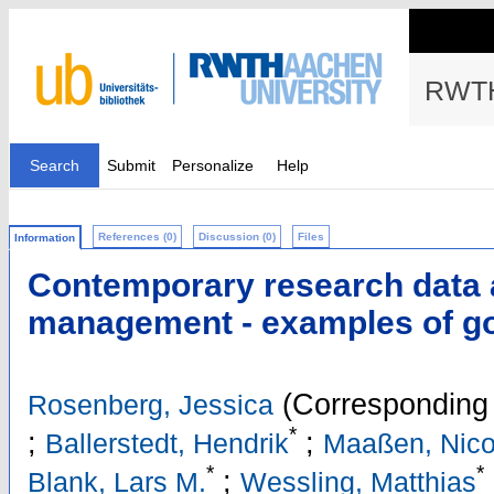
RWTH
Search
Submit
Personalize
Help
References (0)
Discussion (0)
Files
Information
Contemporary research data
management - examples of go
(Corresponding 
Rosenberg, Jessica
*
;
;
Ballerstedt, Hendrik
Maaßen, Nico
*
*
;
Blank, Lars M.
Wessling, Matthias