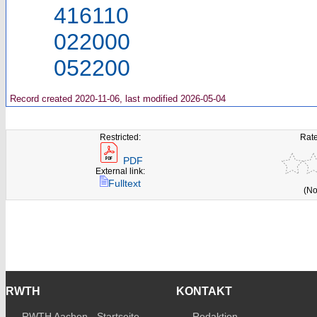
416110
022000
052200
Record created 2020-11-06, last modified 2026-05-04
Restricted:
Rate
PDF
External link:
Fulltext
(No
RWTH
KONTAKT
RWTH Aachen - Startseite
Redaktion