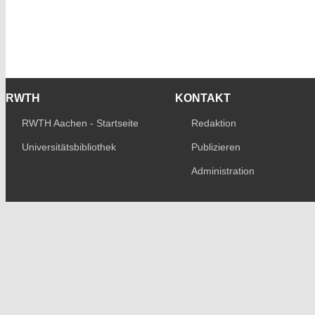
RWTH
KONTAKT
RWTH Aachen - Startseite
Redaktion
Universitätsbibliothek
Publizieren
Administration